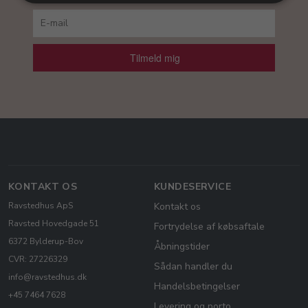
Tilmeld mig
KONTAKT OS
KUNDESERVICE
Ravstedhus ApS
Kontakt os
Ravsted Hovedgade 51
Fortrydelse af købsaftale
6372 Bylderup-Bov
Åbningstider
CVR: 27226329
Sådan handler du
info@ravstedhus.dk
Handelsbetingelser
+45 7464 7628
Levering og porto