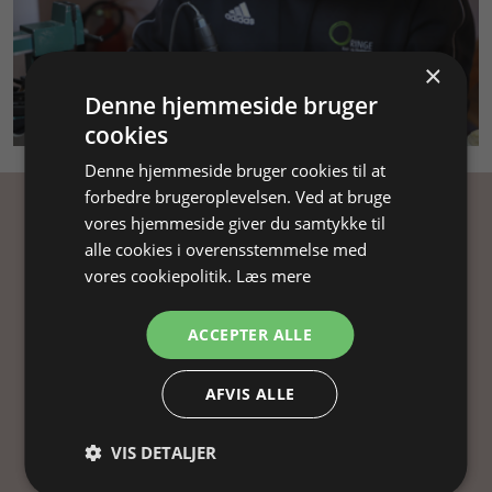
×
Denne hjemmeside bruger
SMYKKEKURSUS
cookies
Denne hjemmeside bruger cookies til at
forbedre brugeroplevelsen. Ved at bruge
vores hjemmeside giver du samtykke til
Få inspiration
alle cookies i overensstemmelse med
vores cookiepolitik.
Læs mere
Tilmeld dig vores nyhedsbrev og få
inspiration, gode tilbud og tips til din
ACCEPTER ALLE
smykkefremstilling.
Ved at tilmelde dig vores nyhedsbrev, accepterer
AFVIS ALLE
du vores
persondatapolitik
.
VIS DETALJER