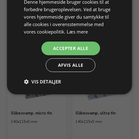
Denne hjemmeside bruger cookies til at
forbedre brugeroplevelsen. Ved at bruge
Slibesvamp, fin
Slibesvamp, super fin
vores hjemmeside giver du samtykke til
140x115x5 mm
140x115x5 mm
alle cookies i overensstemmelse med
vores cookiepolitik.
Læs mere
Varenr. 239012
På lager
Varenr. 239014
På lager
ACCEPTER ALLE
Info
Info
AFVIS ALLE
VIS DETALJER
Slibesvamp, micro fin
Slibesvamp, ultra fin
140x115x5 mm
140x115x5 mm