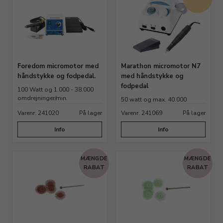
Foredom micromotor med
Marathon micromotor N7
håndstykke og fodpedal.
med håndstykke og
fodpedal
100 Watt og 1.000 - 38.000
omdrejninger/min.
50 watt og max. 40.000
omdrejninger/min.
Varenr. 241020
På lager
Varenr. 241069
På lager
Info
Info
MÆNGDE
MÆNGDE
RABAT
RABAT