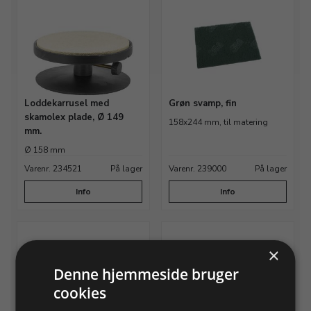
Loddekarrusel med
Grøn svamp, fin
skamolex plade, Ø 149
158x244 mm, til matering
mm.
Ø 158 mm
Varenr. 234521
På lager
Varenr. 239000
På lager
Info
Info
×
Denne hjemmeside bruger
cookies