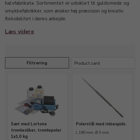
halvfabrikata. Sortimentet er udviklet til guldsmede og
smykkefabrikker, som ønsker høj præcision og kreativ
fleksibilitet i deres arbejde.
Læs videre
Her finder du alt fra forme, værktøj, støbematerialer og
andre nødvendige tilbehør, der gør det nemt at skabe
detaljerede og holdbare smykker med Art Clay.
Produkterne sikrer effektiv og præcis fremstilling, uanset
Filtrering
om du arbejder med enkeltprojekter eller større serier.
Udforsk vores udvalg af Art Clay tilbehør og find de
redskaber og hjælpematerialer, der passer bedst til dine
professionelle smykkedesigns.
Sæt med Lortone
Polerstål med ridsespids.
tromlesliber, tromlepoler
L 180 mm, Ø 5 mm
1x1,0 kg