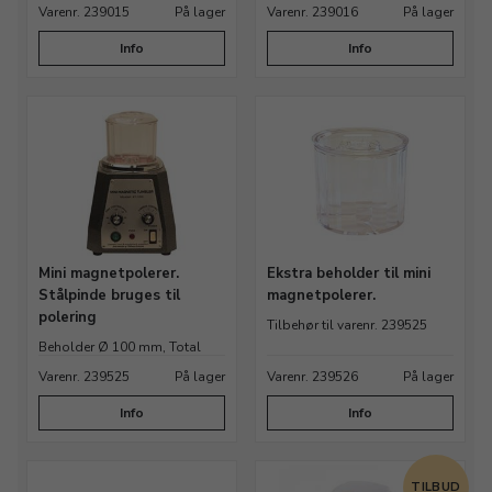
Varenr. 239015
På lager
Varenr. 239016
På lager
Info
Info
Mini magnetpolerer.
Ekstra beholder til mini
Stålpinde bruges til
magnetpolerer.
polering
Tilbehør til varenr. 239525
Beholder Ø 100 mm, Total
kapacitet 400 g.
Varenr. 239525
På lager
Varenr. 239526
På lager
Info
Info
TILBUD