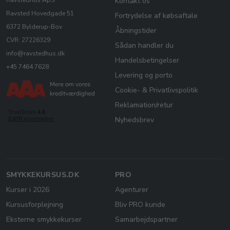
Kontakt os
Ravsted Hovedgade 51
Fortrydelse af købsaftale
6372 Bylderup-Bov
Åbningstider
CVR: 27226329
Sådan handler du
info@ravstedhus.dk
Handelsbetingelser
+45 7464 7628
Levering og porto
Cookie- & Privatlivspolitik
Reklamation/retur
Nyhedsbrev
SMYKKEKURSUS.DK
PRO
Kurser i 2026
Agenturer
Kursusforplejning
Bliv PRO kunde
Eksterne smykkekurser
Samarbejdspartner