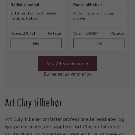
Radial slibehjul
Radial slibehjul
Ø 19 mm, korn 220, mellem
Ø 19 mm, poler I, lysgrøn, m.
(rød), m. 6 skiver
6 skiver
Varenr. 246431
På lager
Varenr. 246434
På lager
Info
Info
Vis 24 varer mere
Du har set 24 varer af 94
Art Clay tilbehør
Art Clay tilbehør omfatter professionelle redskaber og
hjælpematerialer, der supplerer Art Clay metaller og
halvfabrikata. Sortimentet er udviklet til guldsmede og