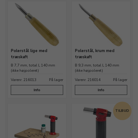
Polerstål lige med
Polerstål, krum med
træskaft
træskaft
B 7,7 mm, total L 140 mm
B 9,3 mm, total L 140 mm
(ikke højpoleret)
(ikke højpoleret)
Varenr. 216013
På lager
Varenr. 216014
På lager
Info
Info
TILBUD