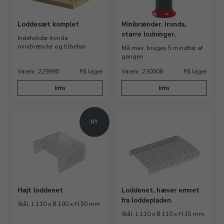
Loddesæt komplet
Minibrænder, Ironda,
større lodninger.
Indeholder Ironda
minibrænder og tilbehør
Må max. bruges 5 minutter af
gangen
Varenr. 229990
På lager
Varenr. 230008
På lager
Info
Info
NY
Højt loddenet
Loddenet, hæver emnet
fra loddepladen.
Stål, L 110 x B 100 x H 50 mm
Stål, L 110 x B 110 x H 15 mm.