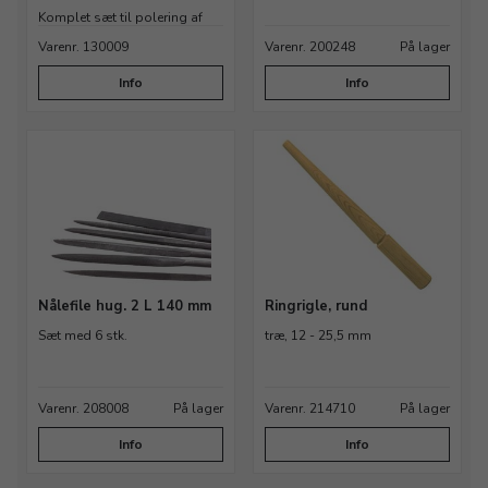
Komplet sæt til polering af
metaller
Varenr. 130009
Varenr. 200248
På lager
Info
Info
Nålefile hug. 2 L 140 mm
Ringrigle, rund
Sæt med 6 stk.
træ, 12 - 25,5 mm
Varenr. 208008
På lager
Varenr. 214710
På lager
Info
Info