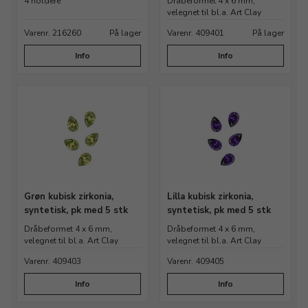
Uanset om du arbejder med klassiske designs eller
4 holdere
Dråbeformet 4 x 6 mm,
velegnet til bl.a. Art Clay
moderne smykkekollektioner, giver syntetiske facetsten
Varenr. 216260
På lager
Varenr. 409401
På lager
gode muligheder for at skabe smykker med flot farvespil
og høj finish.
Info
Info
Grøn kubisk zirkonia,
Lilla kubisk zirkonia,
syntetisk, pk med 5 stk
syntetisk, pk med 5 stk
Dråbeformet 4 x 6 mm,
Dråbeformet 4 x 6 mm,
velegnet til bl.a. Art Clay
velegnet til bl.a. Art Clay
Varenr. 409403
Varenr. 409405
Info
Info