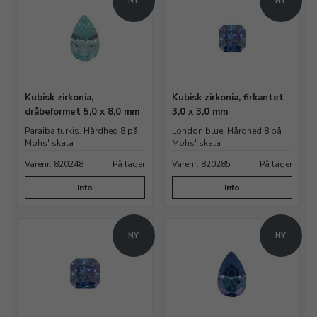
NY
NY
Kubisk zirkonia,
Kubisk zirkonia, firkantet
dråbeformet 5,0 x 8,0 mm
3,0 x 3,0 mm
Paraiba turkis. Hårdhed 8 på
London blue. Hårdhed 8 på
Mohs' skala
Mohs' skala
Varenr. 820248
På lager
Varenr. 820285
På lager
Info
Info
NY
NY