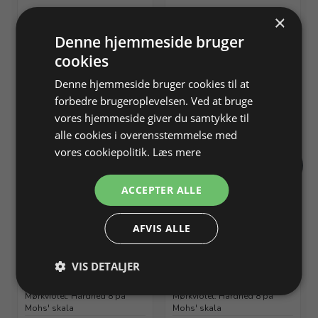
×
Kubisk zirkonia Ø 2,0 mm,
Kubisk zirkonia, spids oval
Denne hjemmeside bruger
mørkviolet
5,0 x 2,5 mm
cookies
Mørkviolet. Hårdhed 8 på
Mohs' skala
Denne hjemmeside bruger cookies til at
Varenr. 820160
På lager
Varenr. 820180
På lager
forbedre brugeroplevelsen. Ved at bruge
vores hjemmeside giver du samtykke til
Info
Info
alle cookies i overensstemmelse med
vores cookiepolitik.
Læs mere
NY
NY
ACCEPTER ALLE
AFVIS ALLE
Kubisk zirkonia, spids oval
Kubisk zirkonia, oval 5,0 x
VIS DETALJER
6,0 x 3,0 mm
3,0 mm
Mørkviolet. Hårdhed 8 på
Mørkviolet. Hårdhed 8 på
Mohs' skala
Mohs' skala