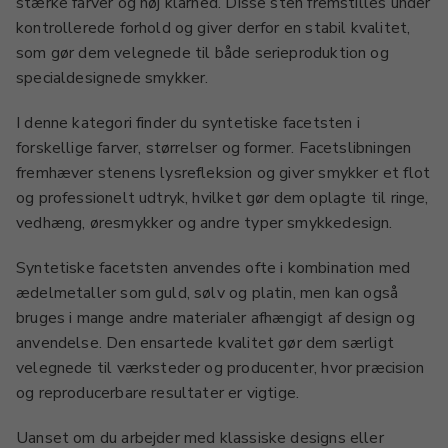
stærke farver og høj klarhed. Disse sten fremstilles under
kontrollerede forhold og giver derfor en stabil kvalitet,
som gør dem velegnede til både serieproduktion og
specialdesignede smykker.
I denne kategori finder du syntetiske facetsten i
forskellige farver, størrelser og former. Facetslibningen
fremhæver stenens lysrefleksion og giver smykker et flot
og professionelt udtryk, hvilket gør dem oplagte til ringe,
vedhæng, øresmykker og andre typer smykkedesign.
Syntetiske facetsten anvendes ofte i kombination med
ædelmetaller som guld, sølv og platin, men kan også
bruges i mange andre materialer afhængigt af design og
anvendelse. Den ensartede kvalitet gør dem særligt
velegnede til værksteder og producenter, hvor præcision
og reproducerbare resultater er vigtige.
Uanset om du arbejder med klassiske designs eller