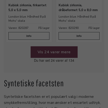
Kubisk zirkonia, firkantet
Kubisk zirkonia,
5,0 x 5,0 mm
dråbeformet 5,0 x 8,0 mm
London blue. Hårdhed 8 på
London blue. Hårdhed 8 på
Mohs' skala
Mohs' skala
Varenr. 820287
På lager
Varenr. 820290
På lager
Info
Info
Vis 24 varer mere
Du har set 24 varer af 134
Syntetiske facetsten
Syntetiske facetsten er et populært valg i moderne
smykkefremstilling, hvor man ønsker et ensartet udtryk,