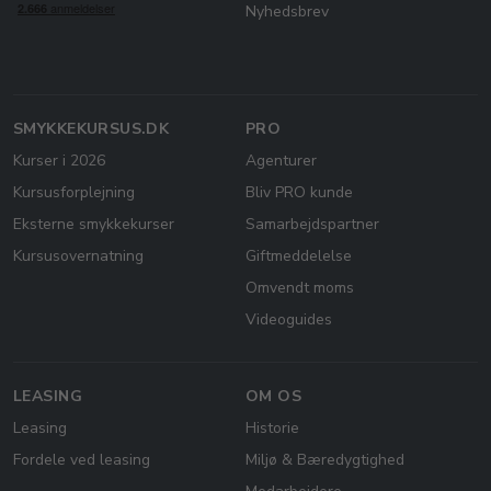
Nyhedsbrev
SMYKKEKURSUS.DK
PRO
Kurser i 2026
Agenturer
Kursusforplejning
Bliv PRO kunde
Eksterne smykkekurser
Samarbejdspartner
Kursusovernatning
Giftmeddelelse
Omvendt moms
Videoguides
LEASING
OM OS
Leasing
Historie
Fordele ved leasing
Miljø & Bæredygtighed