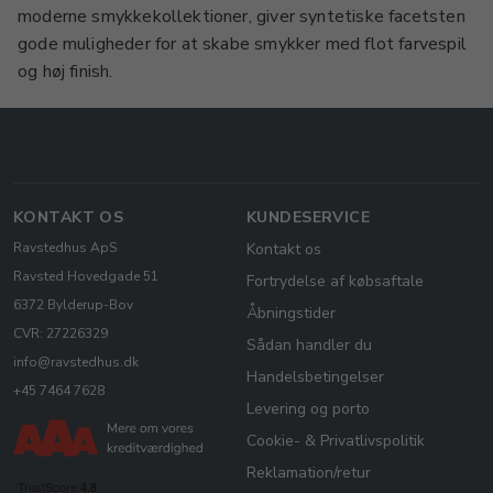
moderne smykkekollektioner, giver syntetiske facetsten
gode muligheder for at skabe smykker med flot farvespil
og høj finish.
KONTAKT OS
KUNDESERVICE
Ravstedhus ApS
Kontakt os
Ravsted Hovedgade 51
Fortrydelse af købsaftale
6372 Bylderup-Bov
Åbningstider
CVR: 27226329
Sådan handler du
info@ravstedhus.dk
Handelsbetingelser
+45 7464 7628
Levering og porto
Cookie- & Privatlivspolitik
Reklamation/retur