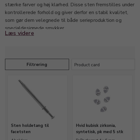
stærke farver og høj klarhed. Disse sten fremstilles under
kontrollerede forhold og giver derfor en stabil kvalitet,
som gør dem velegnede til både serieproduktion og
specialdesignede smykker.
Læs videre
I denne kategori finder du syntetiske facetsten i
forskellige farver, størrelser og former. Facetslibningen
fremhæver stenens lysrefleksion og giver smykker et flot
Filtrering
og professionelt udtryk, hvilket gør dem oplagte til ringe,
vedhæng, øresmykker og andre typer smykkedesign.
Syntetiske facetsten anvendes ofte i kombination med
ædelmetaller som guld, sølv og platin, men kan også
bruges i mange andre materialer afhængigt af design og
anvendelse. Den ensartede kvalitet gør dem særligt
velegnede til værksteder og producenter, hvor præcision
Sten holdetang til
Hvid kubisk zirkonia,
og reproducerbare resultater er vigtige.
facetsten
syntetisk, pk med 5 stk