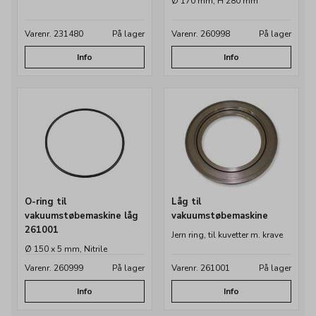
erfaringer med dig, og står parat til rådgive dig
Ø 170 mm, H 280 mm
omkring det optimale udstyr til netop din
Varenr. 231480
På lager
Varenr. 260998
På lager
produktion.
Info
Info
O-ring til
Låg til
vakuumstøbemaskine låg
vakuumstøbemaskine
261001
Jern ring, til kuvetter m. krave
Ø 150 x 5 mm, Nitrile
Varenr. 260999
På lager
Varenr. 261001
På lager
Info
Info