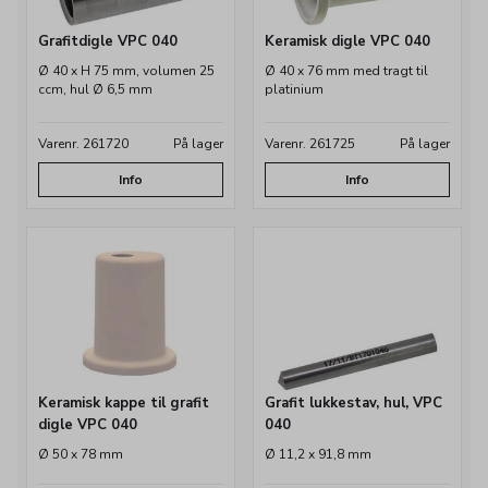
Grafitdigle VPC 040
Keramisk digle VPC 040
Ø 40 x H 75 mm, volumen 25
Ø 40 x 76 mm med tragt til
ccm, hul Ø 6,5 mm
platinium
Varenr. 261720
På lager
Varenr. 261725
På lager
Info
Info
Keramisk kappe til grafit
Grafit lukkestav, hul, VPC
digle VPC 040
040
Ø 50 x 78 mm
Ø 11,2 x 91,8 mm