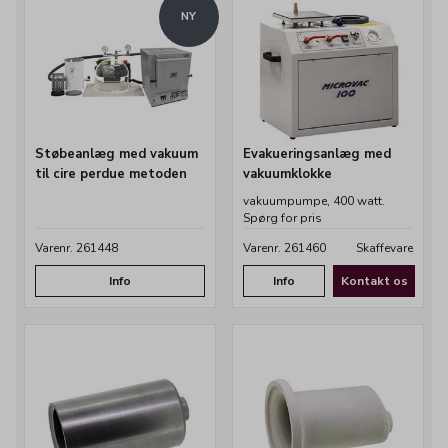
NY
Støbeanlæg med vakuum
Evakueringsanlæg med
til cire perdue metoden
vakuumklokke
vakuumpumpe, 400 watt.
Spørg for pris
Varenr. 261448
Varenr. 261460
Skaffevare
Info
Info
Kontakt os