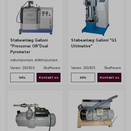
Støbeanlæg Galloni
Støbeanlæg Galloni "G1
"Pressovac OR"Dual
Ultimative"
Pyrometer
vakumpumpe, elektropumpe
m vandtank trykregulator
Varenr. 261810
Skaffevare
Varenr. 261815
Skaffevare
Info
Kontakt os
Info
Kontakt os