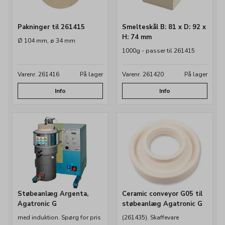
Pakninger til 261415
Smelteskål B: 81 x D: 92 x
H: 74 mm
Ø 104 mm, ø 34 mm
1000g - passer til 261415
Varenr. 261416
På lager
Varenr. 261420
På lager
Info
Info
Støbeanlæg Argenta,
Ceramic conveyor G05 til
Agatronic G
støbeanlæg Agatronic G
med induktion. Spørg for pris
(261435). Skaffevare