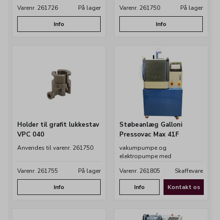
Varenr. 261726
På lager
Varenr. 261750
På lager
Info
Info
Holder til grafit lukkestav
Støbeanlæg Galloni
VPC 040
Pressovac Max 41F
Anvendes til varenr. 261750
vakumpumpe og
elektropumpe med
trykregulator
Varenr. 261755
På lager
Varenr. 261805
Skaffevare
Info
Info
Kontakt os