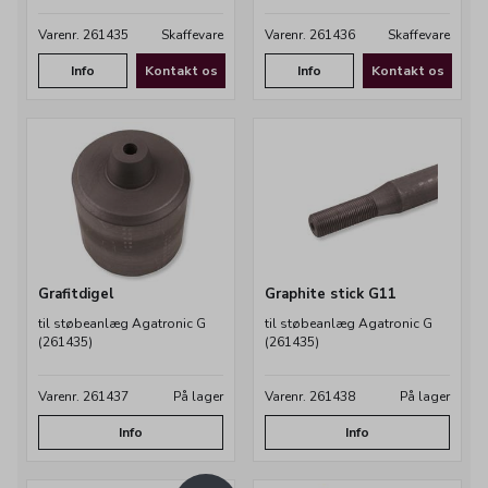
Varenr. 261435
Skaffevare
Varenr. 261436
Skaffevare
Info
Kontakt os
Info
Kontakt os
Grafitdigel
Graphite stick G11
til støbeanlæg Agatronic G
til støbeanlæg Agatronic G
(261435)
(261435)
Varenr. 261437
På lager
Varenr. 261438
På lager
Info
Info