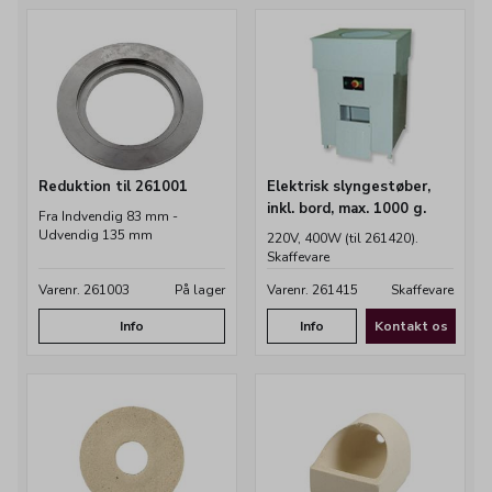
Reduktion til 261001
Elektrisk slyngestøber,
inkl. bord, max. 1000 g.
Fra Indvendig 83 mm -
Udvendig 135 mm
220V, 400W (til 261420).
Skaffevare
Varenr. 261003
På lager
Varenr. 261415
Skaffevare
Info
Info
Kontakt os