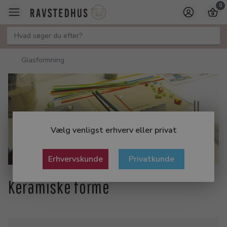
0
Glasformning
Vælg venligst erhverv eller privat
Erhvervskunde
Privatkunde
Keramiske forme