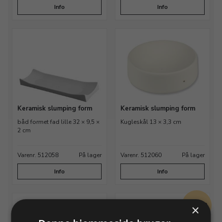
Info
Info
Keramisk slumping form
Keramisk slumping form
båd formet fad lille 32 × 9,5 ×
Kugleskål 13 × 3,3 cm
2 cm
Varenr. 512058
På lager
Varenr. 512060
På lager
Info
Info
TILBUD
×