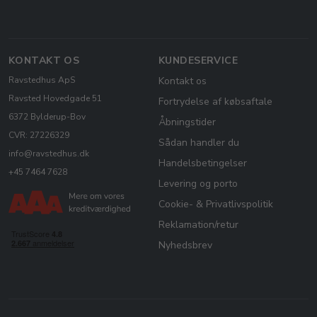
KONTAKT OS
KUNDESERVICE
Ravstedhus ApS
Kontakt os
Ravsted Hovedgade 51
Fortrydelse af købsaftale
6372 Bylderup-Bov
Åbningstider
CVR: 27226329
Sådan handler du
info@ravstedhus.dk
Handelsbetingelser
+45 7464 7628
Levering og porto
Cookie- & Privatlivspolitik
Reklamation/retur
Nyhedsbrev