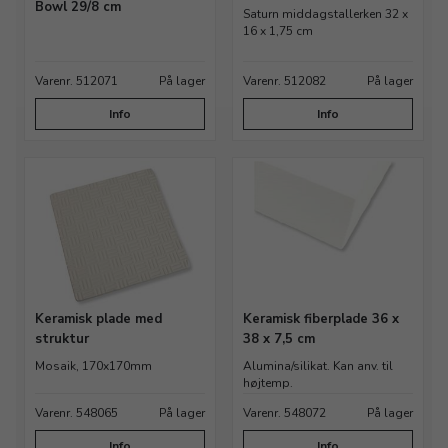
Bowl 29/8 cm
Saturn middagstallerken 32 x
16 x 1,75 cm
Varenr. 512071
På lager
Varenr. 512082
På lager
Info
Info
Keramisk plade med
Keramisk fiberplade 36 x
struktur
38 x 7,5 cm
Mosaik, 170x170mm
Alumina/silikat. Kan anv. til
højtemp.
Varenr. 548065
På lager
Varenr. 548072
På lager
Info
Info