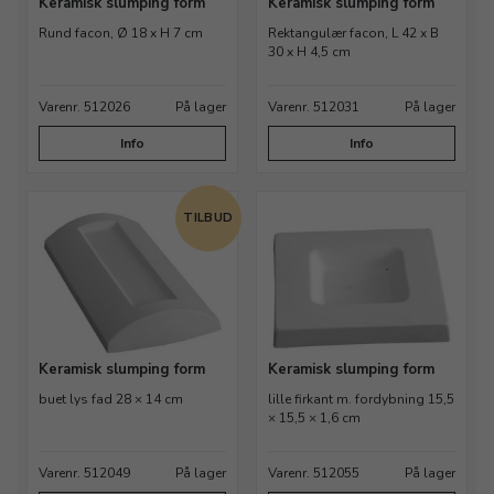
Keramisk slumping form
Keramisk slumping form
Rund facon, Ø 18 x H 7 cm
Rektangulær facon, L 42 x B
30 x H 4,5 cm
Varenr. 512026
På lager
Varenr. 512031
På lager
Info
Info
TILBUD
Keramisk slumping form
Keramisk slumping form
buet lys fad 28 × 14 cm
lille firkant m. fordybning 15,5
× 15,5 × 1,6 cm
Varenr. 512049
På lager
Varenr. 512055
På lager