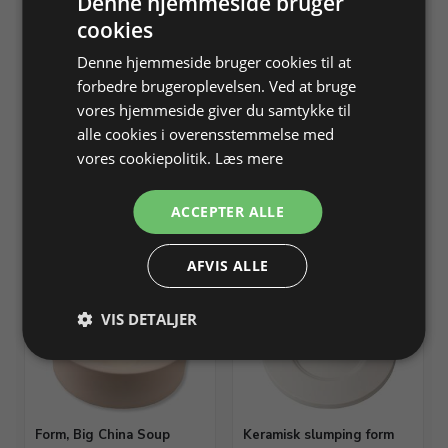
Denne hjemmeside bruger
cookies
Denne hjemmeside bruger cookies til at
forbedre brugeroplevelsen. Ved at bruge
Keramisk slumping form
Keramisk slumping form,
vores hjemmeside giver du samtykke til
åben
Frikantet fad 25 × 25 cm,
alle cookies i overensstemmelse med
dybde 1,5 cm
Frikantet fad 25 × 25 cm,
vores cookiepolitik.
Læs mere
dybde 2 cm
Varenr. 512065
På lager
Varenr. 512067
På lager
ACCEPTER ALLE
Info
Info
AFVIS ALLE
VIS DETALJER
Form, Big China Soup
Keramisk slumping form