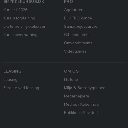
SMYKKEKURSUS.DK
PRO
Kurser i 2026
Agenturer
Kursusforplejning
Bliv PRO kunde
Eksterne smykkekurser
Samarbejdspartner
Kursusovernatning
Giftmeddelelse
Omvendt moms
Videoguides
LEASING
OM OS
Leasing
Historie
Fordele ved leasing
Miljø & Bæredygtighed
Medarbejdere
Mød os i København
Butikken i Ravsted