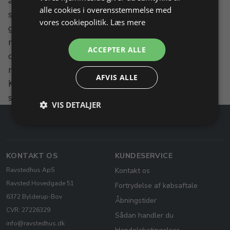
anvendte former for svejsning indenfor
alle cookies i overensstemmelse med
smykkeproduktion og smykke reparation. Ring
vores cookiepolitik.
Læs mere
gerne og forhør nærmere om de mange
muligheder der er i anvendelse af lasersvejsning
ACCEPTER ALLE
og punktsvejsning til smykkeproduktion. Vi har
mange års erfaring med begge svejseteknikker.
AFVIS ALLE
Kontakt os, hvis du har specielle ønsker til
svejseanlæg, du ikke finder på siden.
VIS DETALJER
KONTAKT OS
KUNDESERVICE
Ravstedhus ApS
Kontakt os
Ravsted Hovedgade 51
Fortrydelse af købsaftale
6372 Bylderup-Bov
Åbningstider
CVR: 27226329
Sådan handler du
info@ravstedhus.dk