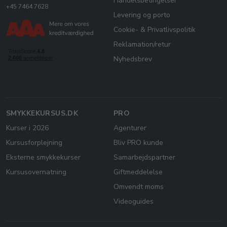
Handelsbetingelser
+45 7464 7628
Levering og porto
Cookie- & Privatlivspolitik
Reklamation/retur
Nyhedsbrev
SMYKKEKURSUS.DK
PRO
Kurser i 2026
Agenturer
Kursusforplejning
Bliv PRO kunde
Eksterne smykkekurser
Samarbejdspartner
Kursusovernatning
Giftmeddelelse
Omvendt moms
Videoguides