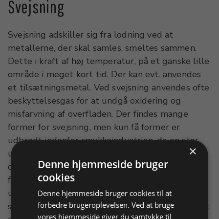
og punktsvejsning til smykkeproduktion. Vi har
Svejsning
mange års erfaring med begge svejseteknikker.
Kontakt os, hvis du har specielle ønsker til
Svejsning adskiller sig fra lodning ved at
svejseanlæg, du ikke finder på siden.
metallerne, der skal samles, smeltes sammen.
Dette i kraft af høj temperatur, på et ganske lille
område i meget kort tid. Der kan evt. anvendes
et tilsætningsmetal. Ved svejsning anvendes ofte
beskyttelsesgas for at undgå oxidering og
misfarvning af overfladen. Der findes mange
former for svejsning, men kun få former er
udbredt indenfor smykkeindustrien, da en stor
×
ulempe ved de fleste former for svejsning er, at
Denne hjemmeside bruger
der efterfølgende kræves en del mere
cookies
filearbejde/smerling for at samlingen bliver
usynlig som en lodning. Punktsvejsning eller TIG
Denne hjemmeside bruger cookies til at
forbedre brugeroplevelsen. Ved at bruge
svejsning er sammen med lasersvejsning de mest
vores hjemmeside giver du samtykke til