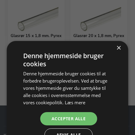
Glasrør 15 x 1,8 mm. Pyrex
Glasrør 20 x 1,8 mm, Pyrex
1,5 m lang (3 længder af 50
1,5 m lang (3 længder af 50
×
cm.)
cm.)
Denne hjemmeside bruger
cookies
Varenr. 501015
På lager
Varenr. 501020
På lager
Denne hjemmeside bruger cookies til at
Info
Info
forbedre brugeroplevelsen. Ved at bruge
vores hjemmeside giver du samtykke til
Du har set 4 varer af 4
alle cookies i overensstemmelse med
vores cookiepolitik.
Læs mere
ACCEPTER ALLE
AFVIS ALLE