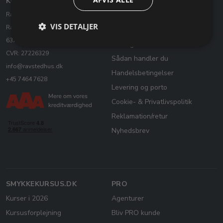
KONTAKT OS
KUNDESERVICE
Ravstedhus ApS
Kontakt os
VIS DETALJER
Ravsted Hovedgade 51
Fortrydelse af købsaftale
6372 Bylderup-Bov
Åbningstider
CVR: 27226329
Sådan handler du
info@ravstedhus.dk
Handelsbetingelser
+45 7464 7628
Levering og porto
Cookie- & Privatlivspolitik
Reklamation/retur
Nyhedsbrev
SMYKKEKURSUS.DK
PRO
Kurser i 2026
Agenturer
Kursusforplejning
Bliv PRO kunde