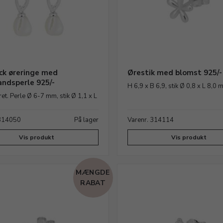
ck øreringe med
Ørestik med blomst 925/-
andsperle 925/-
H 6,9 x B 6,9, stik Ø 0,8 x L 8,0
et. Perle Ø 6-7 mm, stik Ø 1,1 x L
 314050
På lager
Varenr. 314114
Vis produkt
Vis produkt
MÆNGDE
RABAT