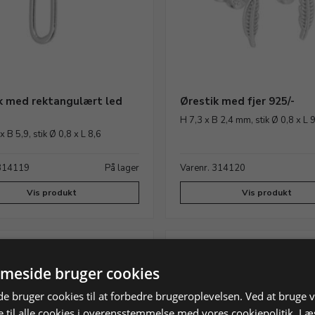
k med rektangulært led
Ørestik med fjer 925/-
H 7,3 x B 2,4 mm, stik Ø 0,8 x L
 B 5,9, stik Ø 0,8 x L 8,6
 314119
På lager
Varenr. 314120
Vis produkt
Vis produkt
meside bruger cookies
 bruger cookies til at forbedre brugeroplevelsen. Ved at bruge
 til alle cookies i overensstemmelse med vores cookiepolitik.
Læ