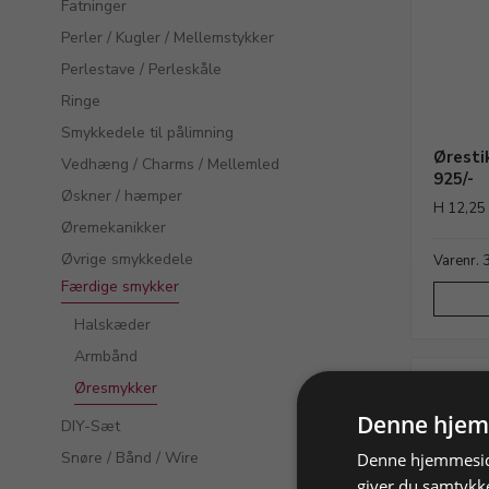
Fatninger
Perler / Kugler / Mellemstykker
Perlestave / Perleskåle
Ringe
Smykkedele til pålimning
Øresti
Vedhæng / Charms / Mellemled
925/-
Øskner / hæmper
H 12,25 x
Øremekanikker
Øvrige smykkedele
Varenr.
Færdige smykker
Halskæder
Armbånd
Øresmykker
Denne hjem
DIY-Sæt
Snøre / Bånd / Wire
Denne hjemmeside
giver du samtykke