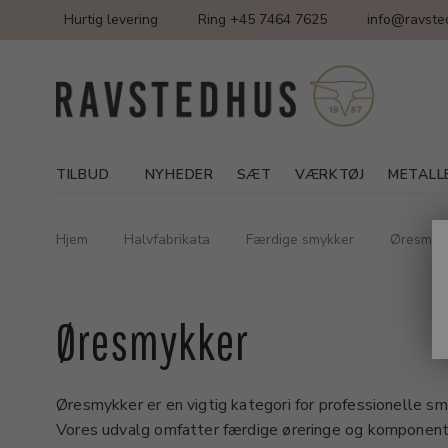
Hurtig levering
Ring +45 7464 7625
info@ravste
TILBUD
NYHEDER
SÆT
VÆRKTØJ
METALL
Hjem
Halvfabrikata
Færdige smykker
Øresmyk
Øresmykker
Øresmykker er en vigtig kategori for professionelle s
Vores udvalg omfatter færdige øreringe og komponente