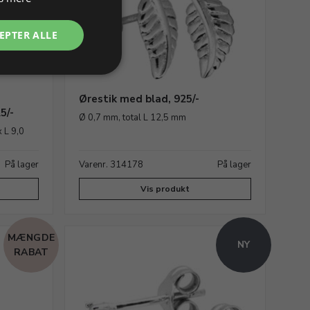
EPTER ALLE
Ørestik med blad, 925/-
5/-
Ø 0,7 mm, total L 12,5 mm
x L 9,0
På lager
Varenr. 314178
På lager
Vis produkt
MÆNGDE
NY
RABAT