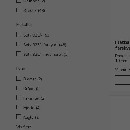
Flatback
(2)
Ørestik
(49)
Metaller
Sølv 925/-
(53)
Flatba
Sølv 925/- forgyldt
(48)
ferskv
Sølv 925/- rhodineret
(1)
Rhodiner
10 mm
Form
Varenr.
Blomst
(2)
Dråbe
(2)
Firkantet
(2)
Hjerte
(4)
Kugle
(2)
Vis flere