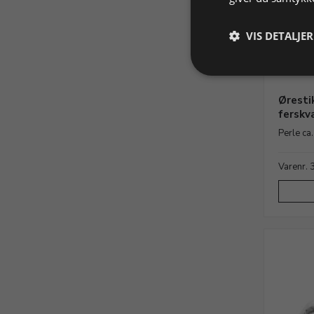
VIS DETALJER
Øresti
ferskv
Perle ca
Varenr.