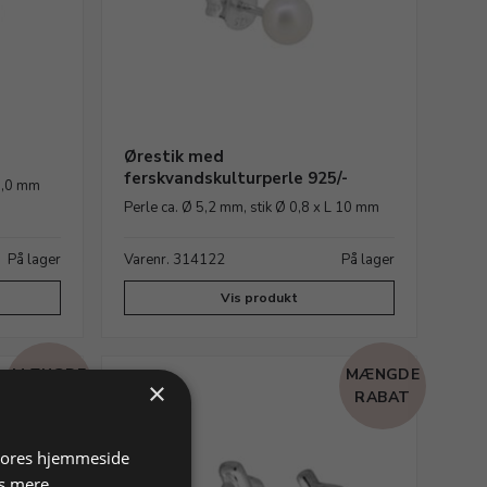
Ørestik med
ferskvandskulturperle 925/-
 9,0 mm
Perle ca. Ø 5,2 mm, stik Ø 0,8 x L 10 mm
På lager
Varenr. 314122
På lager
Vis produkt
MÆNGDE
MÆNGDE
×
RABAT
RABAT
 vores hjemmeside
s mere