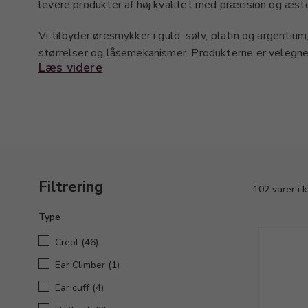
levere produkter af høj kvalitet med præcision og æstet
Vi tilbyder øresmykker i guld, sølv, platin og argentium
størrelser og låsemekanismer. Produkterne er velegned
Læs videre
som en del af videre bearbejdning i værkstedet.
Sortimentet giver dig mulighed for at vælge klassiske
kan tilbyde dine kunder et varieret udvalg af øresmyk
professionelt finish.
Filtrering
102 varer i 
Type
Creol
(46)
Ear Climber
(1)
Ear cuff
(4)