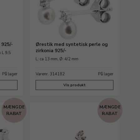
 925/-
Ørestik med syntetisk perle og
zirkonia 925/-
 L 9,5
L: ca 13 mm, Ø: 4/2 mm
På lager
Varenr. 314182
På lager
Vis produkt
MÆNGDE
MÆNGDE
RABAT
RABAT