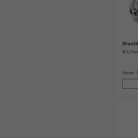
Øresti
Ø 0,7mm,
Varenr.