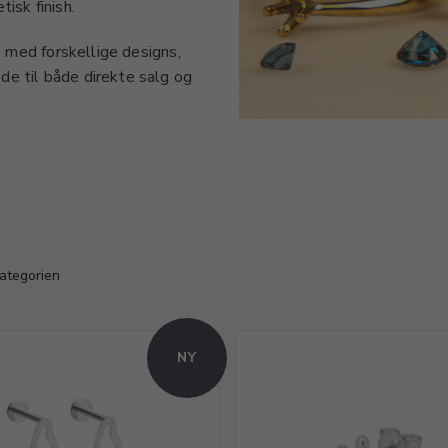
isk finish.
, med forskellige designs,
e til både direkte salg og
 og moderne designs, så du
ker med høj holdbarhed og
kategorien
NY