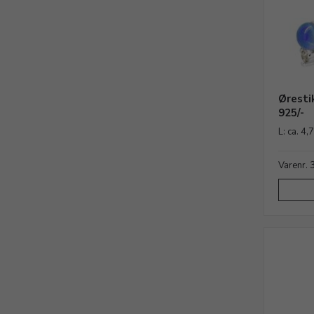
Øresti
925/-
L: ca. 4
Varenr.