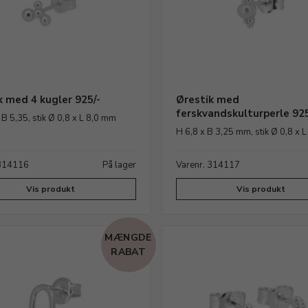
k med 4 kugler 925/-
Ørestik med
ferskvandskulturperle 925
 B 5,35, stik Ø 0,8 x L 8,0 mm
H 6,8 x B 3,25 mm, stik Ø 0,8 x 
 314116
På lager
Varenr. 314117
Vis produkt
Vis produkt
MÆNGDE
RABAT