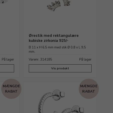
Ørestik med rektangulære
kubiske zirkonia 925/-
B 11 x H 6,5 mm med stik Ø 0,8 x L 9,5
mm.
På lager
Varenr. 314185
På lager
Vis produkt
MÆNGDE
MÆNGDE
RABAT
RABAT