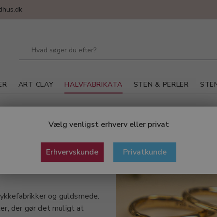
dhus.dk
ER
ART CLAY
HALVFABRIKATA
STEN & PERLER
STEN
ker
Vælg venligst erhverv eller privat
Erhvervskunde
Privatkunde
mykkefabrikker og guldsmede.
r, der gør det muligt at