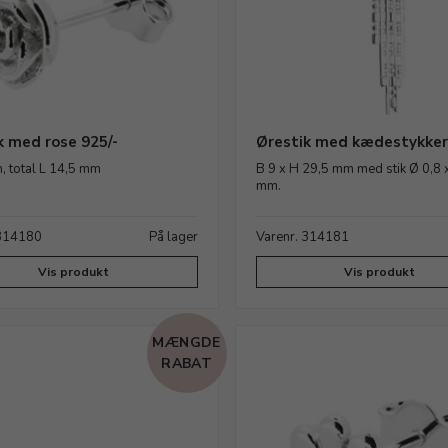
k med rose 925/-
Ørestik med kædestykker
 total L 14,5 mm
B 9 x H 29,5 mm med stik Ø 0,8 x
mm.
 314180
På lager
Varenr. 314181
Vis produkt
Vis produkt
MÆNGDE
RABAT