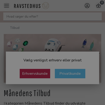
0
Tilbud
Vælg venligst erhverv eller privat
Erhvervskunde
Privatkunde
Månedens Tilbud
I kategorien Månedens Tilbud finder du udvalgte