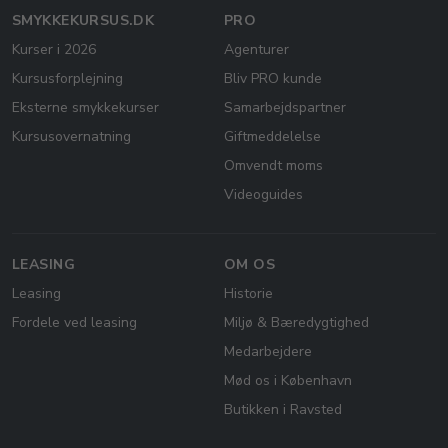
SMYKKEKURSUS.DK
PRO
Kurser i 2026
Agenturer
Kursusforplejning
Bliv PRO kunde
Eksterne smykkekurser
Samarbejdspartner
Kursusovernatning
Giftmeddelelse
Omvendt moms
Videoguides
LEASING
OM OS
Leasing
Historie
Fordele ved leasing
Miljø & Bæredygtighed
Medarbejdere
Mød os i København
Butikken i Ravsted