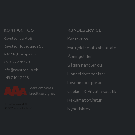
KONTAKT OS
KUNDESERVICE
Ravstedhus ApS
Kontakt os
Ravsted Hovedgade 51
Fortrydelse af købsaftale
6372 Bylderup-Bov
Åbningstider
CVR: 27226329
Sådan handler du
info@ravstedhus.dk
Handelsbetingelser
+45 7464 7628
Levering og porto
Cookie- & Privatlivspolitik
Reklamation/retur
Nyhedsbrev