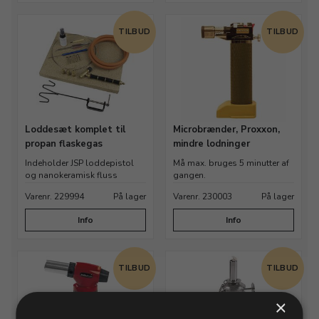
TILBUD
TILBUD
Loddesæt komplet til
Microbrænder, Proxxon,
propan flaskegas
mindre lodninger
Indeholder JSP loddepistol
Må max. bruges 5 minutter af
og nanokeramisk fluss
gangen.
Varenr. 229994
På lager
Varenr. 230003
På lager
Info
Info
TILBUD
TILBUD
×