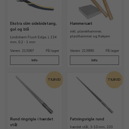
Ekstra slim sidebidetang,
Hammersæt
gul og blå
inkl. planérhammer,
plasthammer og flakjern
Lindstrøm Flush Edge, L 134
mm, 0,2 - 1 mm
Varenr. 213067
På lager
Varenr. 213890
På lager
Info
Info
TILBUD
TILBUD
Rund ringrigle i hærdet
Fatningsrigle rund
stål
hærdet stål, 3-10 mm, 220