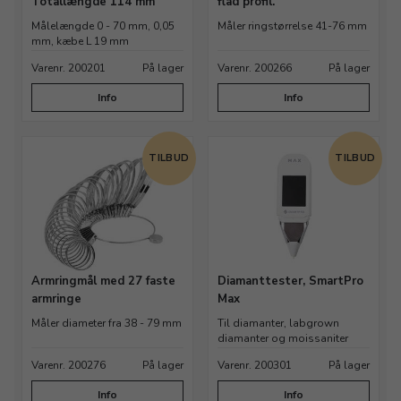
Totallængde 114 mm
flad profil.
Målelængde 0 - 70 mm, 0,05
Måler ringstørrelse 41-76 mm
mm, kæbe L 19 mm
Varenr. 200201
På lager
Varenr. 200266
På lager
Info
Info
TILBUD
TILBUD
Armringmål med 27 faste
Diamanttester, SmartPro
armringe
Max
Måler diameter fra 38 - 79 mm
Til diamanter, labgrown
diamanter og moissaniter
Varenr. 200276
På lager
Varenr. 200301
På lager
Info
Info