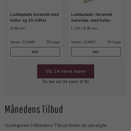
Loddeplade keramisk med
Loddeplade i keramisk
huller og 20 stifter
materiale, med huller
Ø 80 mm
L 130 x B 95 mm
Varenr. 234449
På lager
Varenr. 234450
På lager
Info
Info
Vis 24 varer mere
Du har set 24 varer af 93
Månedens Tilbud
I kategorien Månedens Tilbud finder du udvalgte