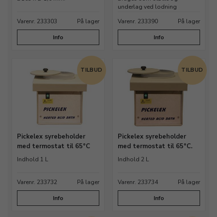
underlag ved lodning
Varenr. 233303
På lager
Varenr. 233390
På lager
Info
Info
TILBUD
TILBUD
Pickelex syrebeholder
Pickelex syrebeholder
med termostat til 65°C
med termostat til 65°C.
Indhold 1 L
Indhold 2 L
Varenr. 233732
På lager
Varenr. 233734
På lager
Info
Info