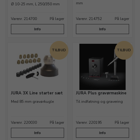
mm
Ø 10-25 mm, L 250/350 mm
Varenr. 214700
På lager
Varenr. 214752
På lager
Info
Info
TILBUD
TILBUD
JURA 3X Line starter sæt
JURA Plus gravørmaskine
Med 85 mm gravørkugle
Til indfatning og gravering
Varenr. 220030
På lager
Varenr. 220195
På lager
Info
Info