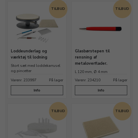
TILBUD
TILBUD
Loddeunderlag og
Glasbørstepen til
værktøj til lodning
rensning af
metaloverflader.
Stort sæt med loddekarrusel
og pincetter
L 120 mm, Ø 4 mm
Varenr. 233997
På lager
Varenr. 234210
På lager
Info
Info
TILBUD
TILBUD