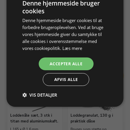
Denne hjemmeside bruger
cookies
Minibrænder, Ironda,
Spritlampe til opvarmning
Denne hjemmeside bruger cookies til at
større lodninger.
af shellak og stenlak
forbedre brugeroplevelsen. Ved at bruge
Må max. bruges 5 minutter af
L 70 x B 70 x H 120 mm
vores hjemmeside giver du samtykke til
gangen
alle cookies i overensstemmelse med
Varenr. 230008
På lager
Varenr. 233275
På lager
vores cookiepolitik.
Læs mere
Info
Info
ACCEPTER ALLE
TILBUD
TILBUD
AFVIS ALLE
VIS DETALJER
Loddenåle sæt, 3 stk i
Loddegranulat, 130 g i
titan med aluminiumskaft.
praktisk dåse
L 165 x Ø 1,6 mm.
Bruges som støtte og