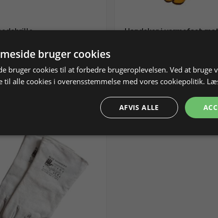
edsbrille -
Handsker i varmefast mat
elsesbriller.
varmebeskyttesle.
meside bruger cookies
ykarbonat, (EN 166 )
Str. 9, et par
 bruger cookies til at forbedre brugeroplevelsen. Ved at bruge
 158310
På lager
Varenr. 261329
 til alle cookies i overensstemmelse med vores cookiepolitik.
Læ
Vis produkt
Vis produkt
AFVIS ALLE
ACC