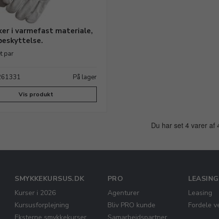
er i varmefast materiale,
eskyttelse.
et par
 261331
På lager
Vis produkt
Du har set 4 varer af 
SMYKKEKURSUS.DK
PRO
LEASING
Kurser i 2026
Agenturer
Leasing
Kursusforplejning
Bliv PRO kunde
Fordele v
Eksterne smykkekurser
Samarbejdspartner