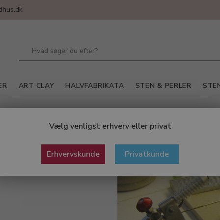
dhus.dk
ER
ART CLAY
HALVFABRIKATA
STEN & PERLER
STEN
Vælg venligst erhverv eller privat
Erhvervskunde
Privatkunde