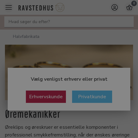
0
Halvfabrikata
Vælg venligst erhverv eller privat
Erhvervskunde
Privatkunde
Øremekanikker
Øreklips og øreskruer er essentielle komponenter i
professionel smykkefremstilling, når der ønskes øreringe