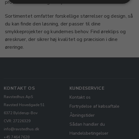
produktion af færdige smykker.
Sortimentet omfatter forskellige størrelser og design, så
du kan finde den løsning, der passer til dine
smykkeprojekter og kundernes behov. Find øreklips og
øreskruer, der sikrer høj kvalitet og præcision i dine
øreringe.
KONTAKT OS
KUNDESERVICE
Ravstedhus ApS
Kontakt os
Ravsted Hovedgade 51
Fortrydelse af købsaftale
6372 Bylderup-Bov
Åbningstider
CVR: 27226329
Sådan handler du
info@ravstedhus.dk
Handelsbetingelser
+45 7464 7628