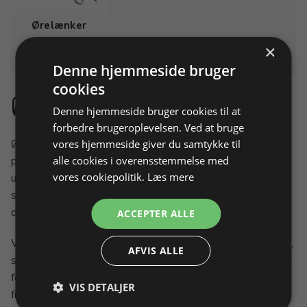
Ørelænker
×
Denne hjemmeside bruger
cookies
Øremekanikker
Denne hjemmeside bruger cookies til at
forbedre brugeroplevelsen. Ved at bruge
Øreklips og øreskruer er essentielle komponenter i
vores hjemmeside giver du samtykke til
alle cookies i overensstemmelse med
professionel smykkefremstilling, når der ønskes øreringe
vores cookiepolitik.
Læs mere
uden gennemgående hul. De giver mulighed for præcis,
sikker og komfortabel fastgørelse af smykker til kunder,
der foretrækker ikke-gennemstik øreringe.
ACCEPTER ALLE
Vi tilbyder et bredt udvalg af øreklips og øreskruer i guld,
AFVIS ALLE
sølv, platin og argentium. Produkterne er fremstillet med
fokus på holdbarhed, funktionalitet og et professionelt
VIS DETALJER
finish, hvilket gør dem ideelle til værkstedet og