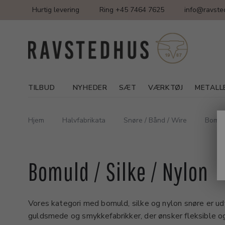
Hurtig levering
Ring +45 7464 7625
info@ravste
TILBUD
NYHEDER
SÆT
VÆRKTØJ
METALL
Hjem
Halvfabrikata
Snøre / Bånd / Wire
Bomuld
Bomuld / Silke / Nylon
Vores kategori med bomuld, silke og nylon snøre er udv
guldsmede og smykkefabrikker, der ønsker fleksible og 