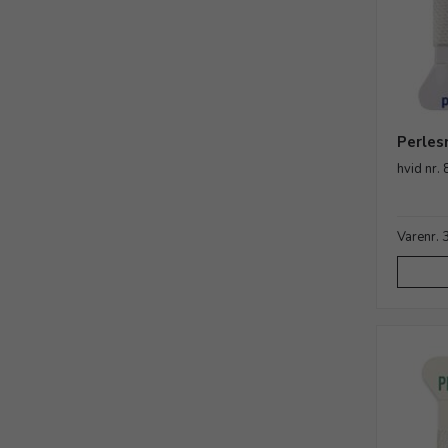
Perles
hvid nr.
Varenr.