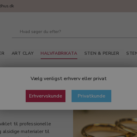
dhus.dk
ER
ART CLAY
HALVFABRIKATA
STEN & PERLER
STEN
 / Silke / Nylon
Vælg venligst erhverv eller privat
Erhvervskunde
Privatkunde
iklet til professionelle
alsidige materialer til