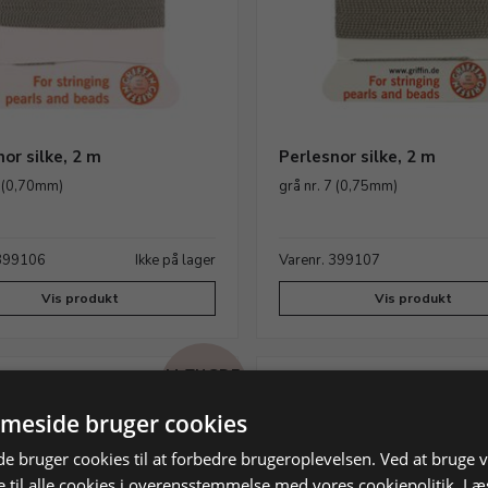
or silke, 2 m
Perlesnor silke, 2 m
6 (0,70mm)
grå nr. 7 (0,75mm)
 399106
Ikke på lager
Varenr. 399107
Vis produkt
Vis produkt
MÆNGDE
RABAT
meside bruger cookies
 bruger cookies til at forbedre brugeroplevelsen. Ved at bruge
 til alle cookies i overensstemmelse med vores cookiepolitik.
Læ