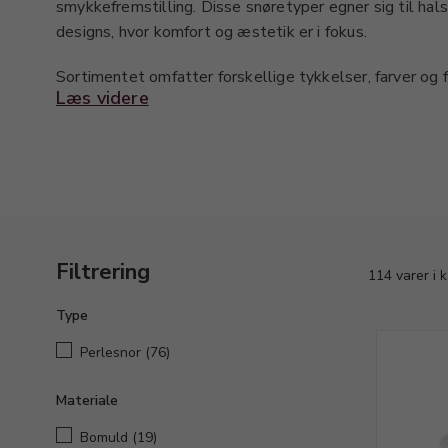
smykkefremstilling. Disse snøretyper egner sig til ha
designs, hvor komfort og æstetik er i fokus.
Sortimentet omfatter forskellige tykkelser, farver og fi
Læs videre
smykker præcist til design og funktion. Materialerne 
fleksibilitet og giver et professionelt resultat i både
smykkekreationer.
Udforsk vores udvalg af bomuld, silke og nylon snøre o
passer til dine professionelle smykkedesigns.
Filtrering
114 varer i 
Type
Perlesnor
(76)
Materiale
Bomuld
(19)