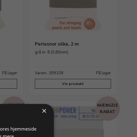
Perlesnor silke, 2 m
grå nr. 8 (0,80mm)
På lager
Varenr. 399108
På lager
Vis produkt
MÆNGDE
MÆNGDE
×
RABAT
RABAT
 vores hjemmeside
s mere