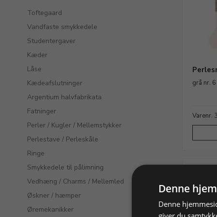
Toftegaard
Vandfaste smykkedele
Studentergaver
Kæder
Låse
Perlesn
Kædeafslutninger
grå nr. 
Argentium halvfabrikata
Fatninger
Varenr.
Perler / Kugler / Mellemstykker
Perlestave / Perleskåle
Ringe
Smykkedele til pålimning
Vedhæng / Charms / Mellemled
Denne hjem
Øskner / hæmper
Denne hjemmeside
Øremekanikker
giver du samtykke