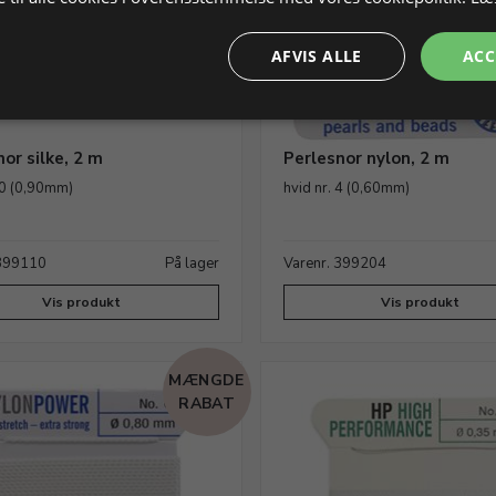
AFVIS ALLE
ACC
or silke, 2 m
Perlesnor nylon, 2 m
10 (0,90mm)
hvid nr. 4 (0,60mm)
 399110
På lager
Varenr. 399204
Vis produkt
Vis produkt
MÆNGDE
RABAT