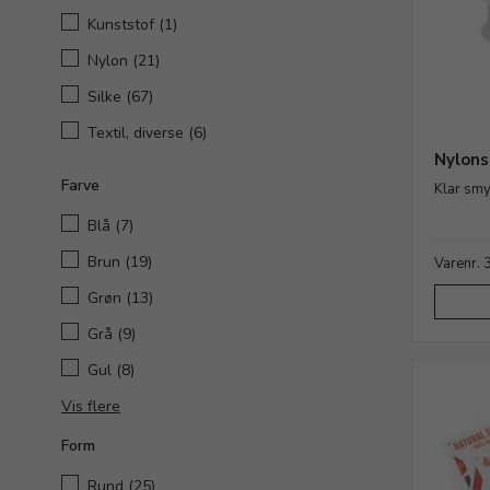
Kunststof
(1)
Nylon
(21)
Silke
(67)
Textil, diverse
(6)
Nylons
Farve
Klar smy
Blå
(7)
Brun
(19)
Varenr.
Grøn
(13)
Grå
(9)
Gul
(8)
Vis flere
Form
Rund
(25)