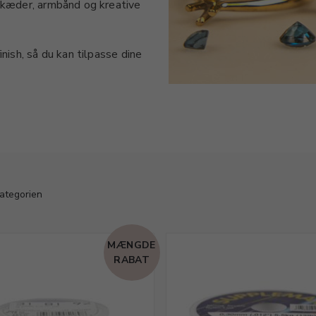
lskæder, armbånd og kreative
nish, så du kan tilpasse dine
kombinerer styrke med
 enkle og avancerede
g find de materialer, der
kategorien
MÆNGDE
RABAT