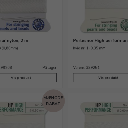
nor nylon, 2 m
Perlesnor High performan
 8 (0,80mm)
hvid nr. 1 (0,35 mm)
 399208
På lager
Varenr. 399251
Vis produkt
Vis produkt
MÆNGDE
RABAT