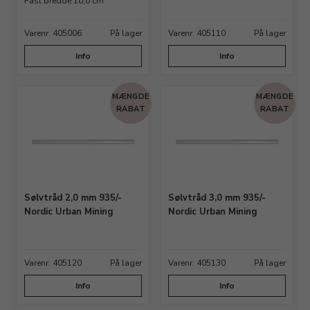
935/- og granulat i 935/- og 999/- fra NORDIC
Fast bredde 10,0 cm
URBAN MINING. Har du spørgsmål eller brug
Varenr. 405006
På lager
Varenr. 405110
På lager
for hjælp, er du mere end velkommen til at
kontakte os på telefon 74 64 76 28 eller via mail
Info
Info
til kontakt@ravstedhus.dk
MÆNGDE
MÆNGDE
RABAT
RABAT
Sølvtråd 2,0 mm 935/-
Sølvtråd 3,0 mm 935/-
Nordic Urban Mining
Nordic Urban Mining
Varenr. 405120
På lager
Varenr. 405130
På lager
Info
Info