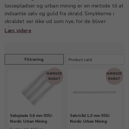
lossepladser og urban mining er en metode til at
indsamle sølv og guld fra skrald. Smykkerne i
skraldet ser ikke ud som nye, for de bliver
påvirket af varmen og mister deres oprindelige
Læs videre
form, men der er intet galt med selve metallet.
Urban mining er langt mere bæredygtigt end
traditionel minedrift og metallerne kan benyttes
på lige fod med ”almindeligt” guld og sølv.
Filtrering
MÆNGDE
MÆNGDE
Nordic Urban Mining finsorterer ædelmetallerne,
RABAT
RABAT
som bliver testet, vejet og analyseret, inden
metallet raffineres. Derfor kan vi sikre, at du får
100% dansk, bæredygtigt finsølv og -guld til din
smykkeproduktion.
Sølvplade 0,6 mm 935/-
Sølvtråd 1,0 mm 935/-
RAVSTEDHUS er forhandler af plade og tråd i
Nordic Urban Mining
Nordic Urban Mining