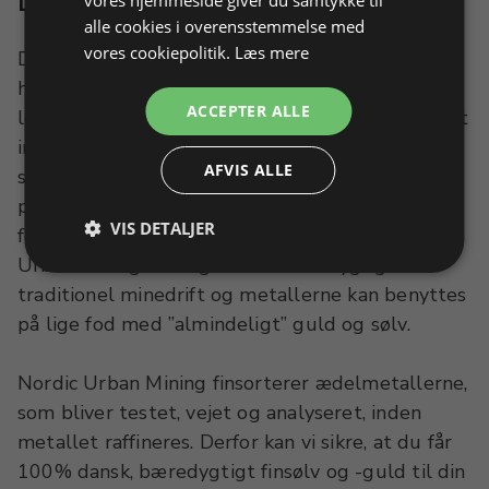
vores hjemmeside giver du samtykke til
alle cookies i overensstemmelse med
vores cookiepolitik.
Læs mere
Der gemmer sig en del smykker i det
husholdningsaffald, der ender på landets
ACCEPTER ALLE
lossepladser og urban mining er en metode til at
indsamle sølv og guld fra skrald. Smykkerne i
AFVIS ALLE
skraldet ser ikke ud som nye, for de bliver
påvirket af varmen og mister deres oprindelige
VIS DETALJER
form, men der er intet galt med selve metallet.
Urban mining er langt mere bæredygtigt end
traditionel minedrift og metallerne kan benyttes
på lige fod med ”almindeligt” guld og sølv.
Nordic Urban Mining finsorterer ædelmetallerne,
som bliver testet, vejet og analyseret, inden
metallet raffineres. Derfor kan vi sikre, at du får
100% dansk, bæredygtigt finsølv og -guld til din