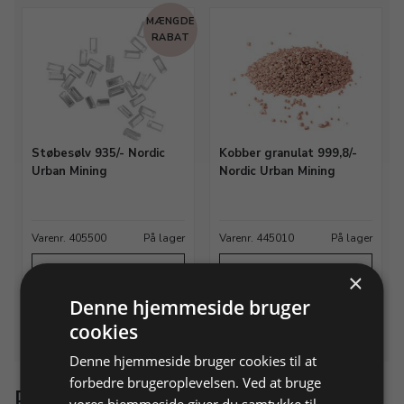
MÆNGDE
RABAT
Støbesølv 935/- Nordic
Kobber granulat 999,8/-
Urban Mining
Nordic Urban Mining
Varenr. 405500
På lager
Varenr. 445010
På lager
Info
Info
×
Denne hjemmeside bruger
Du har set 6 varer af 6
cookies
Denne hjemmeside bruger cookies til at
forbedre brugeroplevelsen. Ved at bruge
Bæredygtig ædelmetal