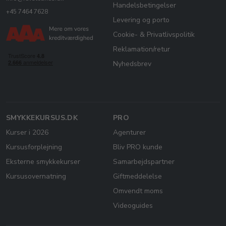
Handelsbetingelser
+45 7464 7628
Levering og porto
Cookie- & Privatlivspolitik
Reklamation/retur
Nyhedsbrev
SMYKKEKURSUS.DK
PRO
Kurser i 2026
Agenturer
Kursusforplejning
Bliv PRO kunde
Eksterne smykkekurser
Samarbejdspartner
Kursusovernatning
Giftmeddelelse
Omvendt moms
Videoguides