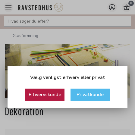
0
Glasformning
Vælg venligst erhverv eller privat
Erhvervskunde
Privatkunde
Dekoration