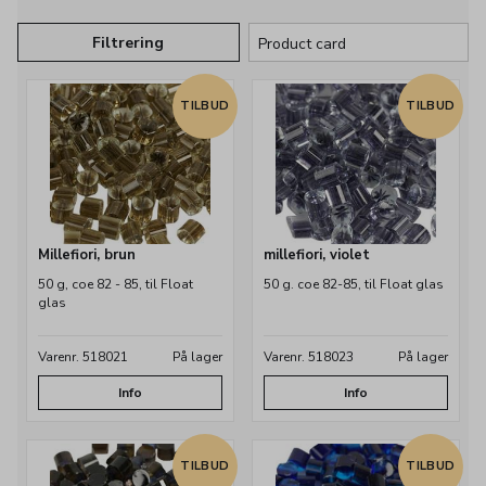
Filtrering
TILBUD
TILBUD
Millefiori, brun
millefiori, violet
50 g, coe 82 - 85, til Float
50 g. coe 82-85, til Float glas
glas
Varenr. 518021
På lager
Varenr. 518023
På lager
Info
Info
TILBUD
TILBUD