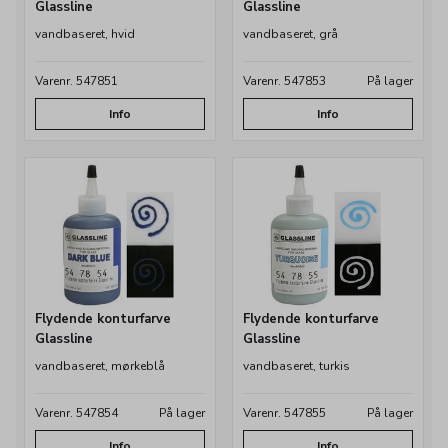
Glassline
Glassline
vandbaseret, hvid
vandbaseret, grå
Varenr. 547851
Varenr. 547853
På lager
Info
Info
Flydende konturfarve
Flydende konturfarve
Glassline
Glassline
vandbaseret, mørkeblå
vandbaseret, turkis
Varenr. 547854
På lager
Varenr. 547855
På lager
Info
Info