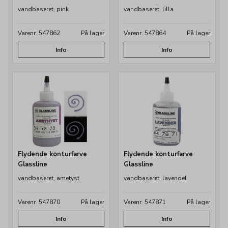
vandbaseret, pink
vandbaseret, lilla
Varenr. 547862
På lager
Varenr. 547864
På lager
Info
Info
Flydende konturfarve
Flydende konturfarve
Glassline
Glassline
vandbaseret, ametyst
vandbaseret, lavendel
Varenr. 547870
På lager
Varenr. 547871
På lager
Info
Info