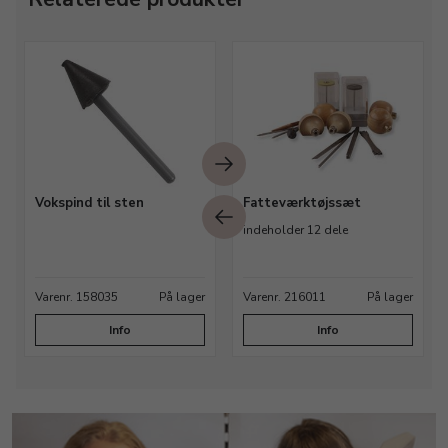
Vokspind til sten
Fatteværktøjssæt
indeholder 12 dele
Varenr. 158035
På lager
Varenr. 216011
På lager
Info
Info