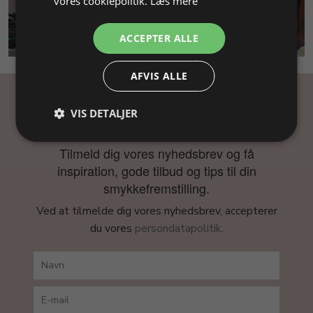
vores cookiepolitik.
Læs mere
SMYKKEKURSUS
ACCEPTER ALLE
AFVIS ALLE
Få inspiration
VIS DETALJER
Tilmeld dig vores nyhedsbrev og få
inspiration, gode tilbud og tips til din
smykkefremstilling.
Ved at tilmelde dig vores nyhedsbrev, accepterer
du vores
persondatapolitik
.