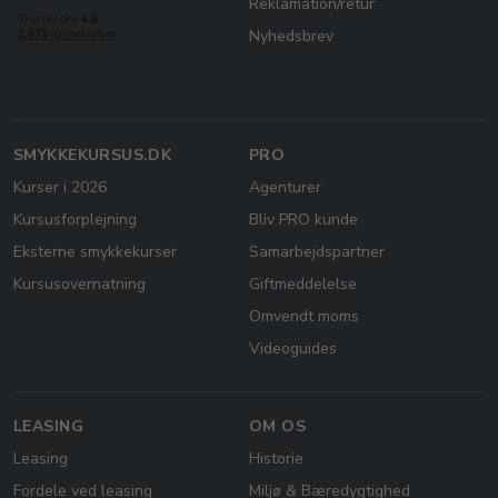
Reklamation/retur
Nyhedsbrev
SMYKKEKURSUS.DK
PRO
Kurser i 2026
Agenturer
Kursusforplejning
Bliv PRO kunde
Eksterne smykkekurser
Samarbejdspartner
Kursusovernatning
Giftmeddelelse
Omvendt moms
Videoguides
LEASING
OM OS
Leasing
Historie
Fordele ved leasing
Miljø & Bæredygtighed