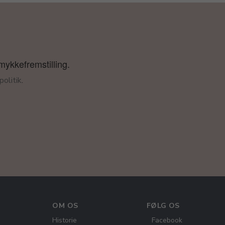
smykkefremstilling.
olitik
.
OM OS
FØLG OS
Historie
Facebook