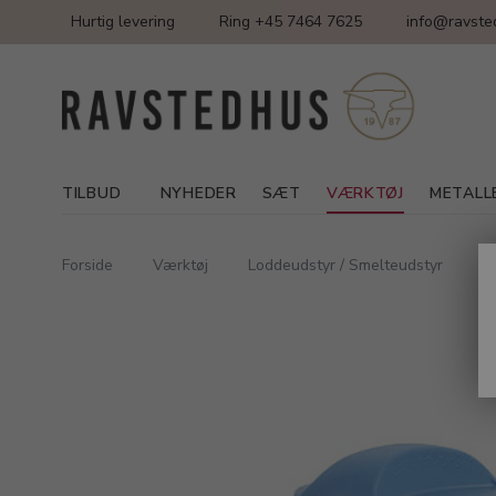
Hurtig levering
Ring +45 7464 7625
info@ravste
TILBUD
NYHEDER
SÆT
VÆRKTØJ
METALL
Forside
Værktøj
Loddeudstyr / Smelteudstyr
A