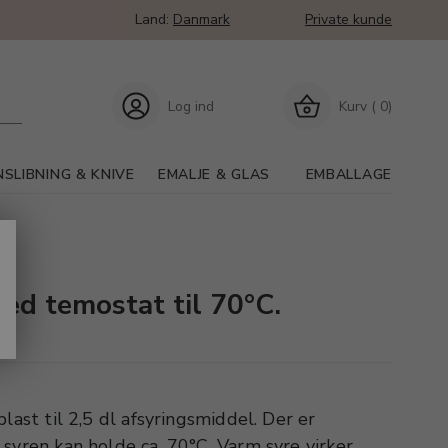
Land:
Danmark
Private kunde
Log ind
Kurv ( 0)
SLIBNING & KNIVE
EMALJE & GLAS
EMBALLAGE
ed temostat til 70°C.
last til 2,5 dl afsyringsmiddel. Der er
syren kan holde ca. 70°C. Varm syre virker