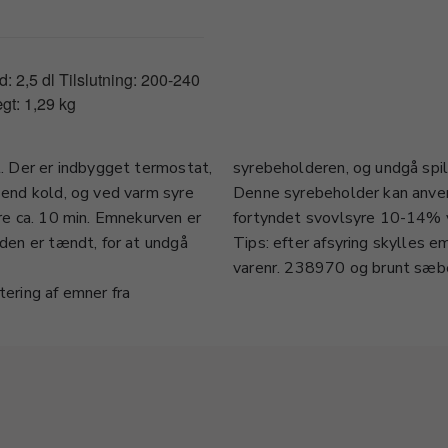
 2,5 dl Tilslutning: 200-240
gt: 1,29 kg
l. Der er indbygget termostat,
syrebeholderen, og undgå spi
e end kold, og ved varm syre
Denne syrebeholder kan anvend
yre ca. 10 min. Emnekurven er
fortyndet svovlsyre 10-14% 
 den er tændt, for at undgå
Tips: efter afsyring skylles 
varenr. 238970 og brunt sæb
tering af emner fra