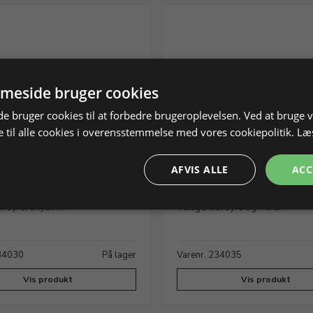
meside bruger cookies
 bruger cookies til at forbedre brugeroplevelsen. Ved at bruge
 til alle cookies i overensstemmelse med vores cookiepolitik.
Læ
AFVIS ALLE
ACC
cet, 135 mm.
Kobberpincet, 220 mm.
il syre, oxyd mv.
Velegent til syre og Vitrex
234030
På lager
Varenr. 234035
Vis produkt
Vis produkt