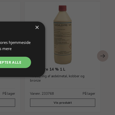
×
 vores hjemmeside
s mere
EPTER ALLE
Svovlsyre 14 % 1 L
Pl
Til afsyring af ædelmetal, kobber og
Vel
bronze
På lager
Varenr. 233768
På lager
Va
Vis produkt