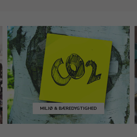
MILJØ & BÆREDYGTIGHED