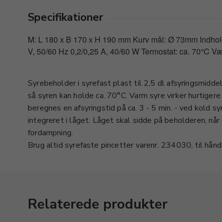
Specifikationer
M: L 180 x B 170 x H 190 mm Kurv mål: Ø 73mm Indhold:
V, 50/60 Hz 0,2/0,25 A, 40/60 W Termostat: ca. 70°C Væ
Syrebeholder i syrefast plast til 2,5 dl afsyringsmidde
så syren kan holde ca. 70°C. Varm syre virker hurtiger
beregnes en afsyringstid på ca. 3 - 5 min. - ved kold s
integreret i låget. Låget skal sidde på beholderen, når
fordampning.
Brug altid syrefaste pincetter varenr. 234030, til hånd
Relaterede produkter