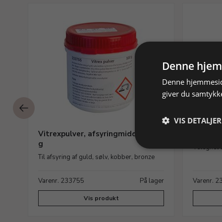
LBUD
Denne hjem
Denne hjemmeside
giver du samtykke
VIS DETALJER
Vitrexpulver, afsyringmiddel, 500
Syrepin
g
Velegnet t
Til afsyring af guld, sølv, kobber, bronze
ager
Varenr. 233755
På lager
Varenr. 
Vis produkt