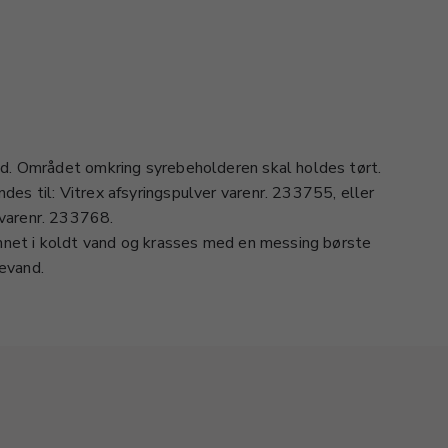
ld. Området omkring syrebeholderen skal holdes tørt.
es til: Vitrex afsyringspulver varenr. 233755, eller
varenr. 233768.
emnet i koldt vand og krasses med en messing børste
evand.