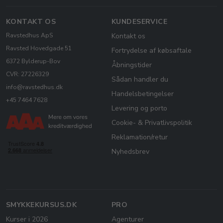
KONTAKT OS
KUNDESERVICE
Ravstedhus ApS
Kontakt os
Ravsted Hovedgade 51
Fortrydelse af købsaftale
6372 Bylderup-Bov
Åbningstider
CVR: 27226329
Sådan handler du
info@ravstedhus.dk
Handelsbetingelser
+45 7464 7628
Levering og porto
Cookie- & Privatlivspolitik
Reklamation/retur
Nyhedsbrev
SMYKKEKURSUS.DK
PRO
Kurser i 2026
Agenturer