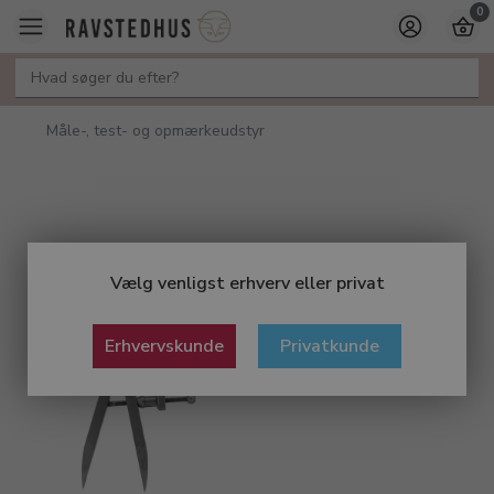
0
Måle-, test- og opmærkeudstyr
Vælg venligst erhverv eller privat
Erhvervskunde
Privatkunde