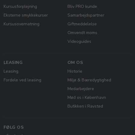
Kursusforplejning
Bliv PRO kunde
Eksterne smykkekurser
Samarbejdspartner
Kursusovernatning
Giftmeddelelse
Omvendt moms
Videoguides
LEASING
OM OS
Leasing
Historie
Fordele ved leasing
Miljø & Bæredygtighed
Medarbejdere
Mød os i København
Butikken i Ravsted
FØLG OS