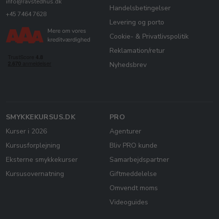
info@ravstedhus.dk
Handelsbetingelser
+45 7464 7628
Levering og porto
Cookie- & Privatlivspolitik
Reklamation/retur
Nyhedsbrev
SMYKKEKURSUS.DK
PRO
Kurser i 2026
Agenturer
Kursusforplejning
Bliv PRO kunde
Eksterne smykkekurser
Samarbejdspartner
Kursusovernatning
Giftmeddelelse
Omvendt moms
Videoguides