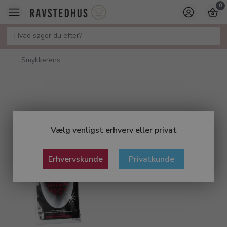
0
Smykkerens
Vælg venligst erhverv eller privat
Erhvervskunde
Privatkunde