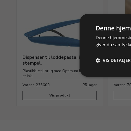
Denne hjem
Denne hjemmeside
giver du samtykke
Dispenser til loddepasta, incl.
Smykker
VIS DETALJER
stempel.
af Karen
Plastikkile til brug med Optimum beholder
er inkl.
Varenr. 233600
På lager
Varenr. 
Vis produkt