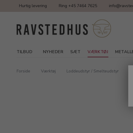
Hurtig levering
Ring +45 7464 7625
info@ravste
TILBUD
NYHEDER
SÆT
VÆRKTØJ
METALL
Forside
Værktøj
Loddeudstyr / Smelteudstyr
F