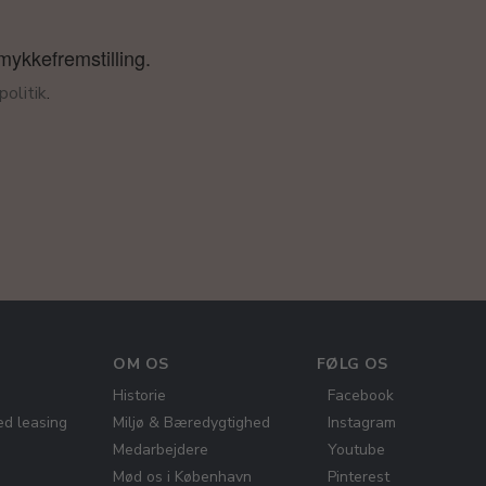
smykkefremstilling.
olitik
.
OM OS
FØLG OS
Historie
Facebook
ed leasing
Miljø & Bæredygtighed
Instagram
Medarbejdere
Youtube
Mød os i København
Pinterest