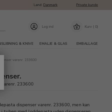
Land:
Danmark
Private kunde
Log ind
Kurv ( 0)
SLIBNING & KNIVE
EMALJE & GLAS
EMBALLAGE
ispenser varenr. 233600
penser.
r varenr. 233600
depasta dispenser varenr. 233600, men kan
d i tuben med loddepasta uden dispenseren.