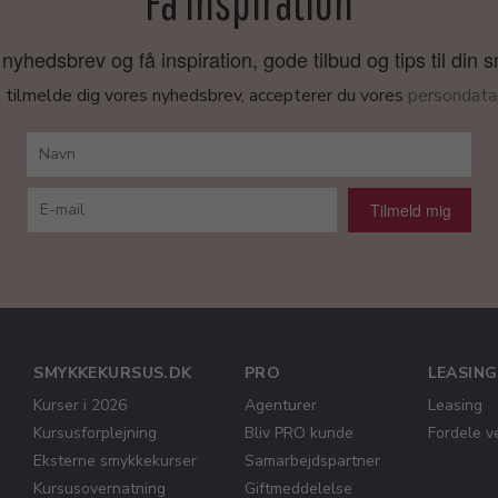
Få inspiration
nyhedsbrev og få inspiration, gode tilbud og tips til din 
 tilmelde dig vores nyhedsbrev, accepterer du vores
persondatap
Tilmeld mig
SMYKKEKURSUS.DK
PRO
LEASING
Kurser i 2026
Agenturer
Leasing
Kursusforplejning
Bliv PRO kunde
Fordele v
Eksterne smykkekurser
Samarbejdspartner
Kursusovernatning
Giftmeddelelse