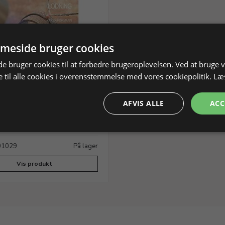
meside bruger cookies
 bruger cookies til at forbedre brugeroplevelsen. Ved at bruge
 til alle cookies i overensstemmelse med vores cookiepolitik.
Læ
 med lodning
AFVIS ALLE
ACC
 Hørmann
701029
På lager
Vis produkt