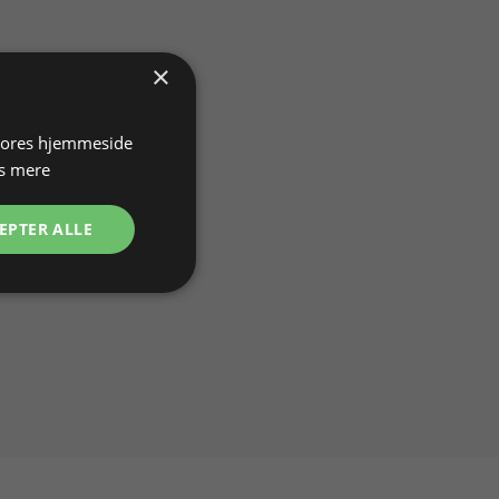
×
 vores hjemmeside
s mere
EPTER ALLE