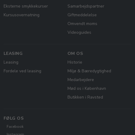
Eksterne smykkekurser
Samarbejdspartner
Kursusovernatning
Giftmeddelelse
Omvendt moms
Videoguides
LEASING
OM OS
Leasing
Historie
Fordele ved leasing
Miljø & Bæredygtighed
Medarbejdere
Mød os i København
Butikken i Ravsted
FØLG OS
Facebook
Instagram