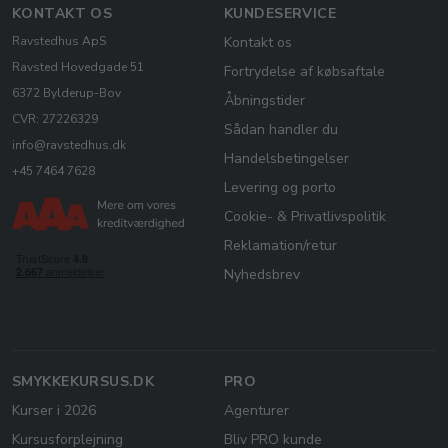
KONTAKT OS
KUNDESERVICE
Ravstedhus ApS
Kontakt os
Ravsted Hovedgade 51
Fortrydelse af købsaftale
6372 Bylderup-Bov
Åbningstider
CVR: 27226329
Sådan handler du
info@ravstedhus.dk
Handelsbetingelser
+45 7464 7628
Levering og porto
Cookie- & Privatlivspolitik
Reklamation/retur
Nyhedsbrev
SMYKKEKURSUS.DK
PRO
Kurser i 2026
Agenturer
Kursusforplejning
Bliv PRO kunde