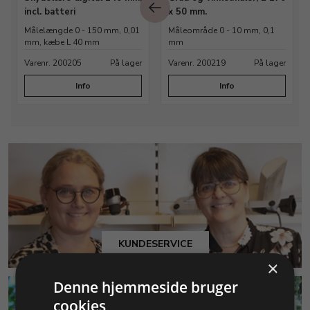
incl. batteri
x 50 mm.
Målelængde 0 - 150 mm, 0,01
Måleområde 0 - 10 mm, 0,1
mm, kæbe L 40 mm
mm
Varenr. 200205
På lager
Varenr. 200219
På lager
Info
Info
KUNDESERVICE
×
Denne hjemmeside bruger
cookies