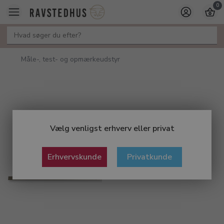
0
Måle-, test- og opmærkeudstyr
Vælg venligst erhverv eller privat
Erhvervskunde
Privatkunde