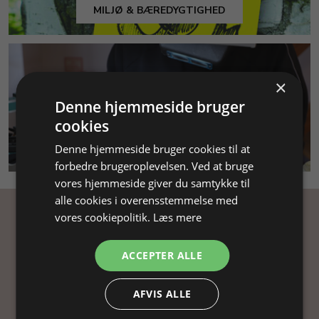
MILJØ & BÆREDYGTIGHED
×
Denne hjemmeside bruger
cookies
SMYKKEKURSUS
Denne hjemmeside bruger cookies til at
forbedre brugeroplevelsen. Ved at bruge
vores hjemmeside giver du samtykke til
alle cookies i overensstemmelse med
vores cookiepolitik.
Læs mere
Få inspiration
ACCEPTER ALLE
Tilmeld dig vores nyhedsbrev og få
inspiration, gode tilbud og tips til din
AFVIS ALLE
smykkefremstilling.