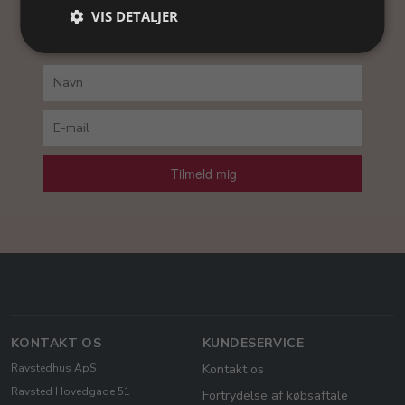
Ved at tilmelde dig vores nyhedsbrev, accepterer
VIS DETALJER
du vores
persondatapolitik
.
Tilmeld mig
KONTAKT OS
KUNDESERVICE
Ravstedhus ApS
Kontakt os
Ravsted Hovedgade 51
Fortrydelse af købsaftale