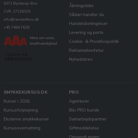
6372 Bylderup-Bov
Åbningstider
CVR: 27226329
Sådan handler du
info@ravstedhus.dk
Handelsbetingelser
+45 7464 7628
Levering og porto
Cookie- & Privatlivspolitik
Reklamation/retur
Nyhedsbrev
SMYKKEKURSUS.DK
PRO
Kurser i 2026
Agenturer
Kursusforplejning
Bliv PRO kunde
Eksterne smykkekurser
Samarbejdspartner
Kursusovernatning
Giftmeddelelse
Omvendt moms