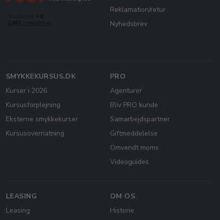
Reklamation/retur
Nyhedsbrev
SMYKKEKURSUS.DK
PRO
Kurser i 2026
Agenturer
Kursusforplejning
Bliv PRO kunde
Eksterne smykkekurser
Samarbejdspartner
Kursusovernatning
Giftmeddelelse
Omvendt moms
Videoguides
LEASING
OM OS
Leasing
Historie