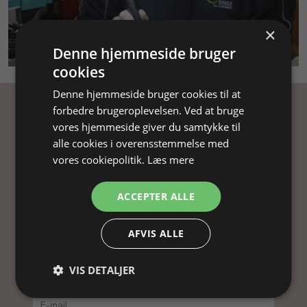
×
SMYKKEKURSUS
Denne hjemmeside bruger
cookies
Denne hjemmeside bruger cookies til at
forbedre brugeroplevelsen. Ved at bruge
Få inspiration
vores hjemmeside giver du samtykke til
alle cookies i overensstemmelse med
Tilmeld dig vores nyhedsbrev og få
vores cookiepolitik.
Læs mere
inspiration, gode tilbud og tips til din
smykkefremstilling.
ACCEPTER ALLE
Ved at tilmelde dig vores nyhedsbrev, accepterer
AFVIS ALLE
du vores
persondatapolitik
.
VIS DETALJER