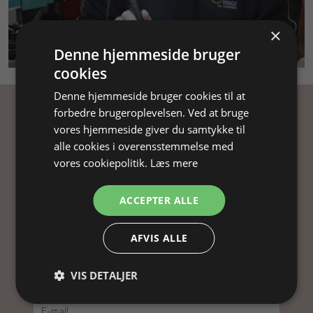
×
SMYKKEKURSUS
Denne hjemmeside bruger
cookies
Denne hjemmeside bruger cookies til at
forbedre brugeroplevelsen. Ved at bruge
Få inspiration
vores hjemmeside giver du samtykke til
alle cookies i overensstemmelse med
Tilmeld dig vores nyhedsbrev og få
vores cookiepolitik.
Læs mere
inspiration, gode tilbud og tips til din
smykkefremstilling.
ACCEPTER ALLE
Ved at tilmelde dig vores nyhedsbrev, accepterer
AFVIS ALLE
du vores
persondatapolitik
.
VIS DETALJER