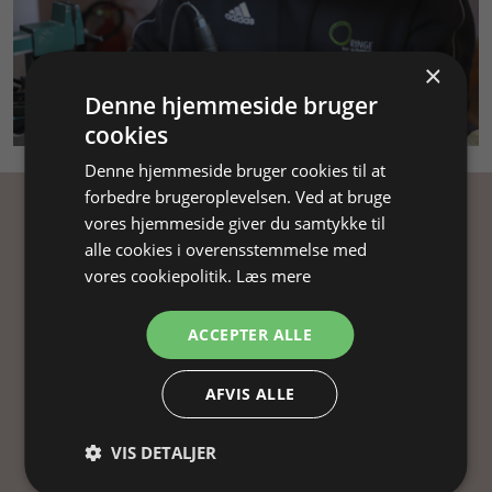
×
Denne hjemmeside bruger
SMYKKEKURSUS
cookies
Denne hjemmeside bruger cookies til at
forbedre brugeroplevelsen. Ved at bruge
vores hjemmeside giver du samtykke til
Få inspiration
alle cookies i overensstemmelse med
vores cookiepolitik.
Læs mere
Tilmeld dig vores nyhedsbrev og få
inspiration, gode tilbud og tips til din
ACCEPTER ALLE
smykkefremstilling.
Ved at tilmelde dig vores nyhedsbrev, accepterer
AFVIS ALLE
du vores
persondatapolitik
.
VIS DETALJER