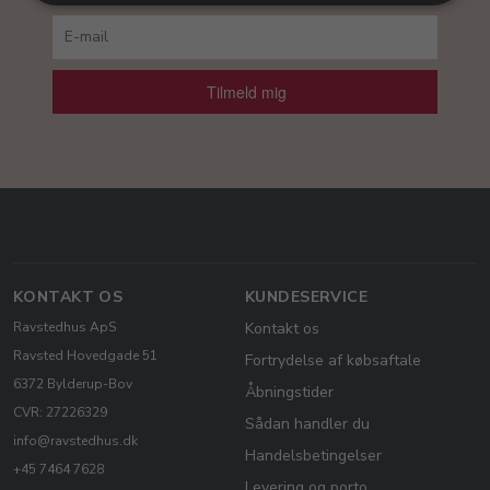
Tilmeld mig
KONTAKT OS
KUNDESERVICE
Ravstedhus ApS
Kontakt os
Ravsted Hovedgade 51
Fortrydelse af købsaftale
6372 Bylderup-Bov
Åbningstider
CVR: 27226329
Sådan handler du
info@ravstedhus.dk
Handelsbetingelser
+45 7464 7628
Levering og porto