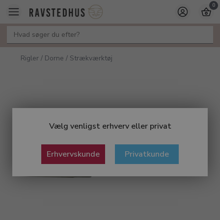
0
Rigler / Dorne / Strækværktøj
Vælg venligst erhverv eller privat
Erhvervskunde
Privatkunde