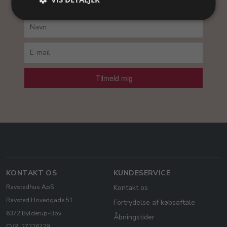
du vores
persondatapolitik
.
Tilmeld mig
KONTAKT OS
KUNDESERVICE
Ravstedhus ApS
Kontakt os
Ravsted Hovedgade 51
Fortrydelse af købsaftale
6372 Bylderup-Bov
Åbningstider
CVR: 27226329