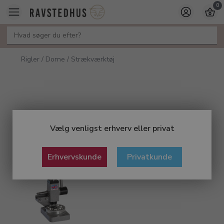
0
Rigler / Dorne / Strækværktøj
Vælg venligst erhverv eller privat
Erhvervskunde
Privatkunde