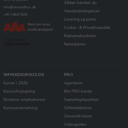
Sådan handler du
info@ravstedhus.dk
Handelsbetingelser
+45 7464 7628
Levering og porto
Cookie- & Privatlivspolitik
Reklamation/retur
Nyhedsbrev
SMYKKEKURSUS.DK
PRO
Kurser i 2026
Agenturer
Kursusforplejning
Bliv PRO kunde
Eksterne smykkekurser
Samarbejdspartner
Kursusovernatning
Giftmeddelelse
Omvendt moms
Videoguides