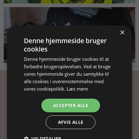
×
Denne hjemmeside bruger
cookies
SMYKKEKURSUS
Denne hjemmeside bruger cookies til at
forbedre brugeroplevelsen. Ved at bruge
vores hjemmeside giver du samtykke til
alle cookies i overensstemmelse med
Få inspiration
vores cookiepolitik.
Læs mere
Tilmeld dig vores nyhedsbrev og få
ACCEPTER ALLE
inspiration, gode tilbud og tips til din
smykkefremstilling.
AFVIS ALLE
Ved at tilmelde dig vores nyhedsbrev, accepterer
VIS DETALJER