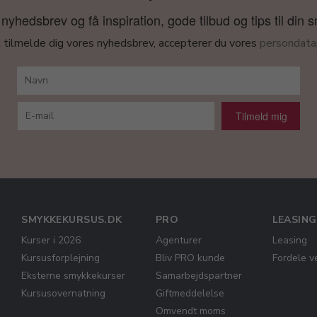
nyhedsbrev og få inspiration, gode tilbud og tips til din 
 tilmelde dig vores nyhedsbrev, accepterer du vores
persondatap
Tilmeld mig
SMYKKEKURSUS.DK
PRO
LEASING
Kurser i 2026
Agenturer
Leasing
Kursusforplejning
Bliv PRO kunde
Fordele v
Eksterne smykkekurser
Samarbejdspartner
Kursusovernatning
Giftmeddelelse
Omvendt moms