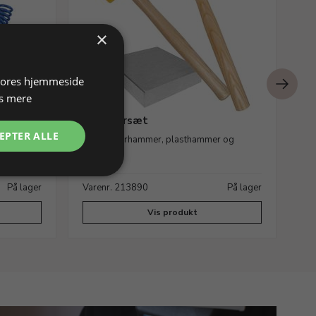
×
 vores hjemmeside
s mere
k og
Hammersæt
Ru
EPTER ALLE
inkl. planérhammer, plasthammer og
Ø 
flakjern
e
På lager
Varenr. 213890
På lager
Va
Vis produkt