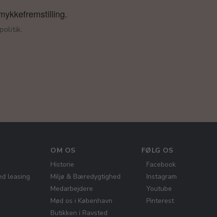
smykkefremstilling.
olitik
.
OM OS
FØLG OS
Historie
Facebook
ed leasing
Miljø & Bæredygtighed
Instagram
Medarbejdere
Youtube
Mød os i København
Pinterest
Butikken i Ravsted