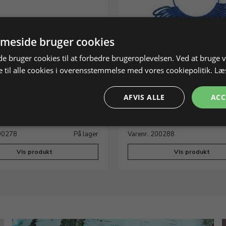
meside bruger cookies
 bruger cookies til at forbedre brugeroplevelsen. Ved at bruge
 til alle cookies i overensstemmelse med vores cookiepolitik.
Læ
k i aluminium med 4
Sæt med ringmål, ringsto
laer.
ringrigle.
AFVIS ALLE
ACC
gstørrelse 41-76 mm
Måleudstyr til fremstilling af ring
200278
På lager
Varenr. 200288
Vis produkt
Vis produkt