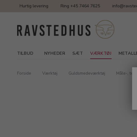
Hurtig levering
Ring +45 7464 7625
info@ravste
TILBUD
NYHEDER
SÆT
VÆRKTØJ
METALL
Forside
Værktøj
Guldsmedeværktøj
Måle-, te