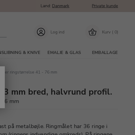
Land:
Danmark
Private kunde
Log ind
Kurv ( 0)
SLIBNING & KNIVE
EMALJE & GLAS
EMBALLAGE
 Måler ringstørrelse 41 - 76 mm
, 3 mm bred, halvrund profil.
 - 76 mm
last på metalbøjle. Ringmålet har 36 ringe i
 mm (ringens indvendige omkreds). På ringene