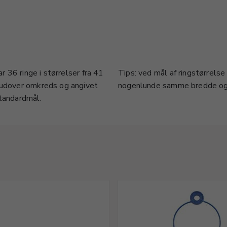
r 36 ringe i størrelser fra 41
Tips: ved mål af ringstørrelse
r udover omkreds og angivet
nogenlunde samme bredde og p
standardmål.