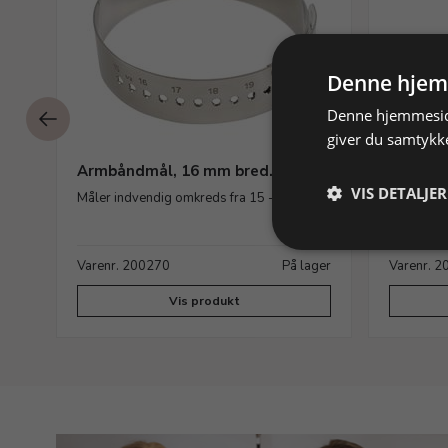
Denne hjem
Denne hjemmeside
giver du samtykke
Armbåndmål, 16 mm bred.
Ringsto
måleska
VIS DETALJER
Måler indvendig omkreds fra 15 - 23 mm
Måler rin
ager
Varenr. 200270
På lager
Varenr. 
Vis produkt