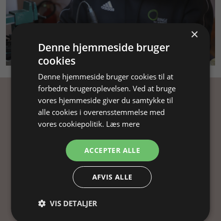
×
Denne hjemmeside bruger
SMYKKEKURSUS
cookies
Denne hjemmeside bruger cookies til at
forbedre brugeroplevelsen. Ved at bruge
vores hjemmeside giver du samtykke til
Få inspiration
alle cookies i overensstemmelse med
vores cookiepolitik.
Læs mere
Tilmeld dig vores nyhedsbrev og få
inspiration, gode tilbud og tips til din
ACCEPTER ALLE
smykkefremstilling.
Ved at tilmelde dig vores nyhedsbrev, accepterer
AFVIS ALLE
du vores
persondatapolitik
.
VIS DETALJER