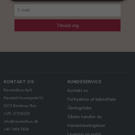
Tilmeld mig
KONTAKT OS
KUNDESERVICE
Ravstedhus ApS
Kontakt os
Ravsted Hovedgade 51
Fortrydelse af købsaftale
6372 Bylderup-Bov
Åbningstider
CVR: 27226329
Sådan handler du
info@ravstedhus.dk
Handelsbetingelser
+45 7464 7628
Levering og porto