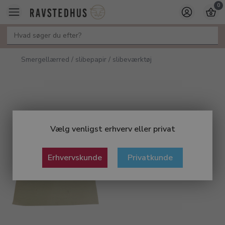
0
Smergellærred / slibepapir / slibeværktøj
Vælg venligst erhverv eller privat
Erhvervskunde
Privatkunde