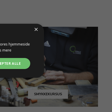
×
 vores hjemmeside
s mere
EPTER ALLE
SMYKKEKURSUS