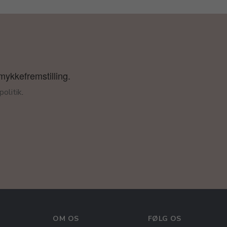
smykkefremstilling.
olitik
.
OM OS
FØLG OS