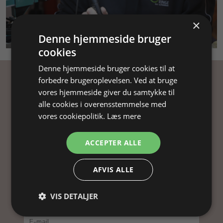
×
SMYKKEKURSUS
Denne hjemmeside bruger
cookies
Denne hjemmeside bruger cookies til at
forbedre brugeroplevelsen. Ved at bruge
Få inspiration
vores hjemmeside giver du samtykke til
alle cookies i overensstemmelse med
Tilmeld dig vores nyhedsbrev og få
vores cookiepolitik.
Læs mere
inspiration, gode tilbud og tips til din
smykkefremstilling.
ACCEPTER ALLE
Ved at tilmelde dig vores nyhedsbrev, accepterer
AFVIS ALLE
du vores
persondatapolitik
.
VIS DETALJER