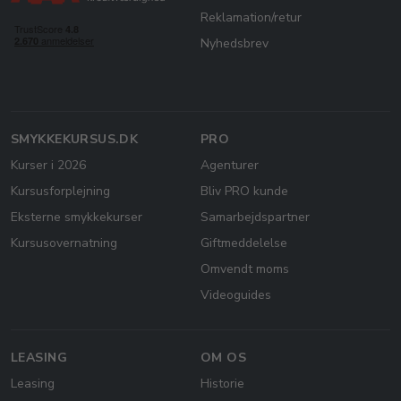
Reklamation/retur
Nyhedsbrev
SMYKKEKURSUS.DK
PRO
Kurser i 2026
Agenturer
Kursusforplejning
Bliv PRO kunde
Eksterne smykkekurser
Samarbejdspartner
Kursusovernatning
Giftmeddelelse
Omvendt moms
Videoguides
LEASING
OM OS
Leasing
Historie