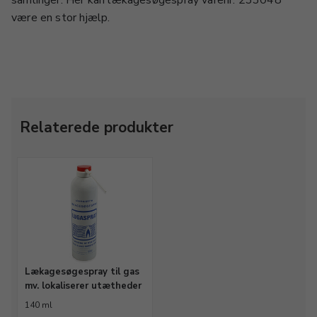
samlinger. Her kan lækagesøgespray varenr. 233048
være en stor hjælp.
Relaterede produkter
Lækagesøgespray til gas
mv. lokaliserer utætheder
140 ml