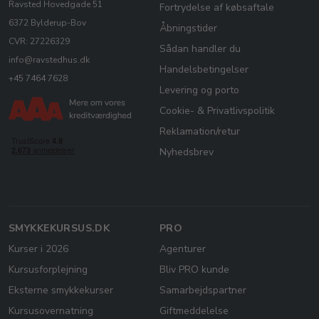
Ravsted Hovedgade 51
Fortrydelse af købsaftale
6372 Bylderup-Bov
Åbningstider
CVR: 27226329
Sådan handler du
info@ravstedhus.dk
Handelsbetingelser
+45 7464 7628
Levering og porto
Cookie- & Privatlivspolitik
Reklamation/retur
Nyhedsbrev
SMYKKEKURSUS.DK
PRO
Kurser i 2026
Agenturer
Kursusforplejning
Bliv PRO kunde
Eksterne smykkekurser
Samarbejdspartner
Kursusovernatning
Giftmeddelelse