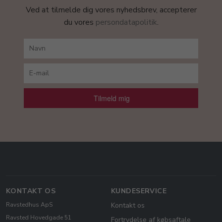
Ved at tilmelde dig vores nyhedsbrev, accepterer
du vores
persondatapolitik
.
Tilmeld mig
KONTAKT OS
KUNDESERVICE
Ravstedhus ApS
Kontakt os
Ravsted Hovedgade 51
Fortrydelse af købsaftale