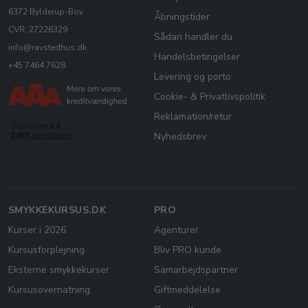
6372 Bylderup-Bov
Åbningstider
CVR: 27226329
Sådan handler du
info@ravstedhus.dk
Handelsbetingelser
+45 7464 7628
Levering og porto
Cookie- & Privatlivspolitik
Reklamation/retur
Nyhedsbrev
SMYKKEKURSUS.DK
PRO
Kurser i 2026
Agenturer
Kursusforplejning
Bliv PRO kunde
Eksterne smykkekurser
Samarbejdspartner
Kursusovernatning
Giftmeddelelse