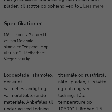
pladen, til støtte og ophæng ved lo ..
Læs mere
Specifikationer
Mål: L 1000 x B 330 x H
25 mm Materiale:
skamolex Temperatur: op
til 1050°C Hårdhed: 1:5
Vægt: 5,200 kg
Loddeplade i skamolex,
titannåle og rustfristål
der er et
nåle i pladen, til støtte
varmebestandigt og
og ophæng ved
varmereflekterende
lodning. Tåler
materiale. Anbefales til
temperature op
underlag ved lodning
1050°C. Hårdhed 1:5