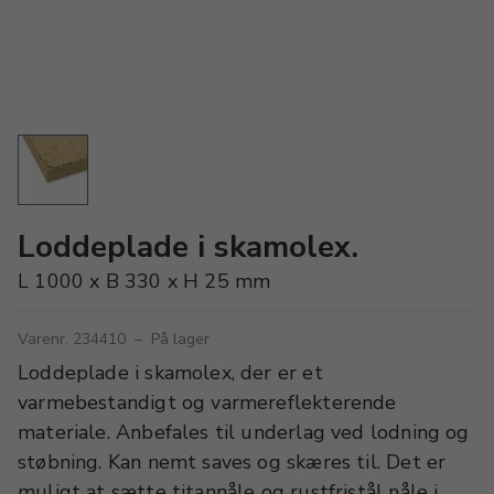
Loddeplade i skamolex.
L 1000 x B 330 x H 25 mm
Varenr. 234410
–
På lager
Loddeplade i skamolex, der er et
varmebestandigt og varmereflekterende
materiale. Anbefales til underlag ved lodning og
støbning. Kan nemt saves og skæres til. Det er
muligt at sætte titannåle og rustfristål nåle i