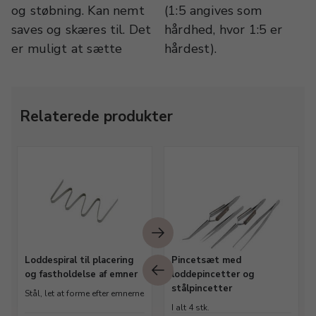
og støbning. Kan nemt
(1:5 angives som
saves og skæres til. Det
hårdhed, hvor 1:5 er
er muligt at sætte
hårdest).
Relaterede produkter
Loddespiral til placering
Pincetsæt med
og fastholdelse af emner
loddepincetter og
stålpincetter
Stål, let at forme efter emnerne
I alt 4 stk.