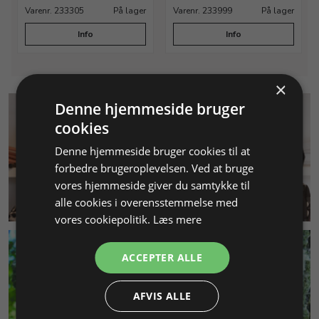
Varenr. 233305
På lager
Varenr. 233999
På lager
Info
Info
×
Denne hjemmeside bruger
cookies
Denne hjemmeside bruger cookies til at
forbedre brugeroplevelsen. Ved at bruge
vores hjemmeside giver du samtykke til
KUNDESERVICE
alle cookies i overensstemmelse med
vores cookiepolitik.
Læs mere
ACCEPTER ALLE
AFVIS ALLE