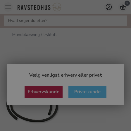
0
Mundblæsning / trykluft
Vælg venligst erhverv eller privat
Erhvervskunde
Privatkunde