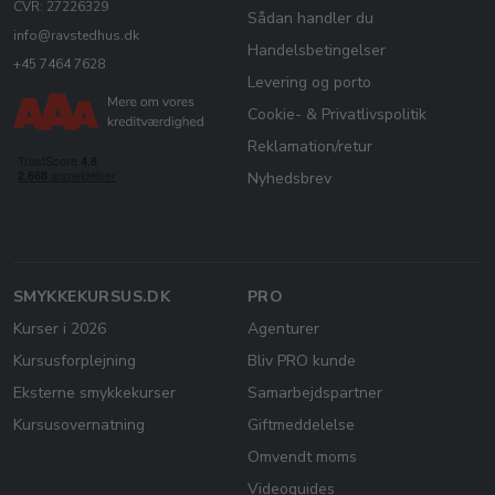
CVR: 27226329
Sådan handler du
info@ravstedhus.dk
Handelsbetingelser
+45 7464 7628
Levering og porto
Cookie- & Privatlivspolitik
Reklamation/retur
Nyhedsbrev
SMYKKEKURSUS.DK
PRO
Kurser i 2026
Agenturer
Kursusforplejning
Bliv PRO kunde
Eksterne smykkekurser
Samarbejdspartner
Kursusovernatning
Giftmeddelelse
Omvendt moms
Videoguides