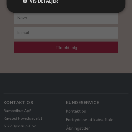
VIS DETALJER
du vores
persondatapolitik
.
Tilmeld mig
KONTAKT OS
KUNDESERVICE
Ravstedhus ApS
Kontakt os
Ravsted Hovedgade 51
Fortrydelse af købsaftale
6372 Bylderup-Bov
Åbningstider