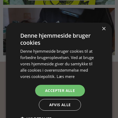
×
Denne hjemmeside bruger
cookies
SMYKKEKURSUS
Denne hjemmeside bruger cookies til at
forbedre brugeroplevelsen. Ved at bruge
vores hjemmeside giver du samtykke til
alle cookies i overensstemmelse med
Få inspiration
vores cookiepolitik.
Læs mere
ACCEPTER ALLE
Tilmeld dig vores nyhedsbrev og få
inspiration, gode tilbud og tips til din
smykkefremstilling.
AFVIS ALLE
Ved at tilmelde dig vores nyhedsbrev, accepterer