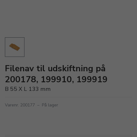
Filenav til udskiftning på
200178, 199910, 199919
B 55 X L 133 mm
Varenr. 200177
–
På lager