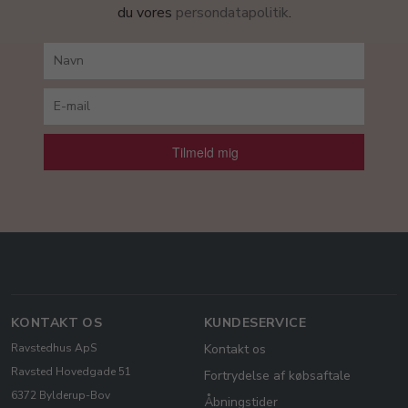
du vores
persondatapolitik
.
Tilmeld mig
KONTAKT OS
KUNDESERVICE
Ravstedhus ApS
Kontakt os
Ravsted Hovedgade 51
Fortrydelse af købsaftale
6372 Bylderup-Bov
Åbningstider