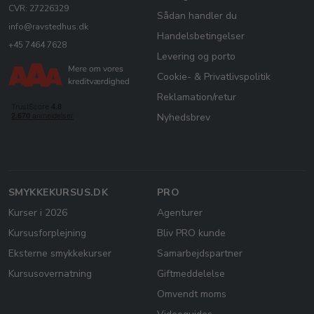
CVR: 27226329
Sådan handler du
info@ravstedhus.dk
Handelsbetingelser
+45 7464 7628
Levering og porto
Cookie- & Privatlivspolitik
Reklamation/retur
Nyhedsbrev
SMYKKEKURSUS.DK
PRO
Kurser i 2026
Agenturer
Kursusforplejning
Bliv PRO kunde
Eksterne smykkekurser
Samarbejdspartner
Kursusovernatning
Giftmeddelelse
Omvendt moms