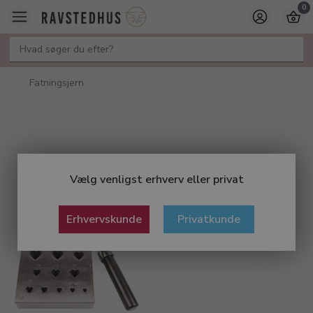
0
Fatningsjern
Vælg venligst erhverv eller privat
Erhvervskunde
Privatkunde