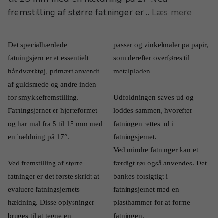
fremstilling af større fatninger er ..
Læs mere
Det specialhærdede 
passer og vinkelmåler på papir, 
fatningsjern er et essentielt 
som derefter overføres til 
håndværktøj, primært anvendt 
metalpladen. 
af guldsmede og andre inden 
for smykkefremstilling. 
Udfoldningen saves ud og 
Fatningsjernet er hjerteformet 
loddes sammen, hvorefter 
og har mål fra 5 til 15 mm med 
fatningen rettes ud i 
en hældning på 17°.
fatningsjernet.
Ved mindre fatninger kan et 
Ved fremstilling af større 
færdigt rør også anvendes. Det 
fatninger er det første skridt at 
bankes forsigtigt i 
evaluere fatningsjernets 
fatningsjernet med en 
hældning. Disse oplysninger 
plasthammer for at forme 
bruges til at tegne en 
fatningen.