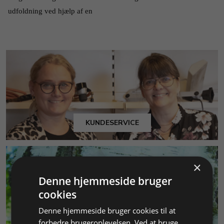
udfoldning ved hjælp af en 
KUNDESERVICE
×
Denne hjemmeside bruger
cookies
Denne hjemmeside bruger cookies til at
MILJØ & BÆREDYGTIGHED
forbedre brugeroplevelsen. Ved at bruge