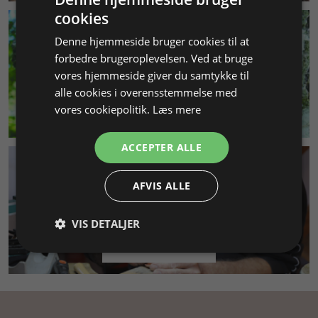
cookies
Denne hjemmeside bruger cookies til at
forbedre brugeroplevelsen. Ved at bruge
vores hjemmeside giver du samtykke til
alle cookies i overensstemmelse med
vores cookiepolitik.
Læs mere
MILJØ & BÆREDYGTIGHED
ACCEPTER ALLE
AFVIS ALLE
VIS DETALJER
SMYKKEKURSUS