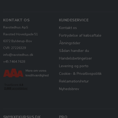
KONTAKT OS
KUNDESERVICE
Ravstedhus ApS
Kontakt os
Ravsted Hovedgade 51
Fortrydelse af købsaftale
6372 Bylderup-Bov
Åbningstider
CVR: 27226329
Sådan handler du
info@ravstedhus.dk
Handelsbetingelser
+45 7464 7628
Levering og porto
Cookie- & Privatlivspolitik
Reklamation/retur
Nyhedsbrev
SMYKKEKURSUS.DK
PRO