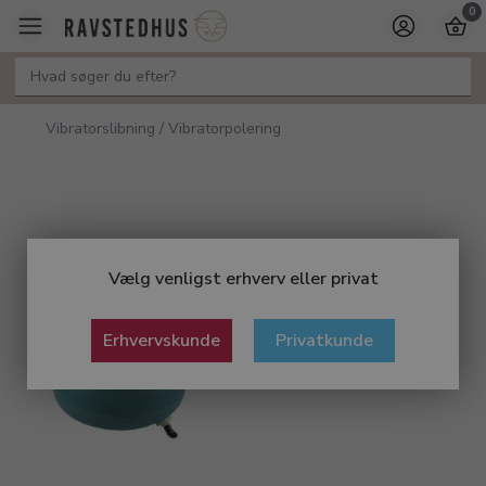
0
Vibratorslibning / Vibratorpolering
Vælg venligst erhverv eller privat
Erhvervskunde
Privatkunde