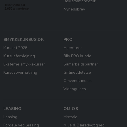
Reklamation/retur
Nyhedsbrev
SMYKKEKURSUS.DK
PRO
Kurser i 2026
Agenturer
Kursusforplejning
Bliv PRO kunde
Eksterne smykkekurser
Samarbejdspartner
Kursusovernatning
Giftmeddelelse
Omvendt moms
Videoguides
LEASING
OM OS
Leasing
Historie
Fordele ved leasing
Miljø & Bæredygtighed