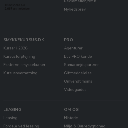
Reklamation/retur
Nyhedsbrev
SMYKKEKURSUS.DK
PRO
Kurser i 2026
Agenturer
Kursusforplejning
Bliv PRO kunde
Eksterne smykkekurser
Samarbejdspartner
Kursusovernatning
Giftmeddelelse
Omvendt moms
Videoguides
LEASING
OM OS
Leasing
Historie
Fordele ved leasing
Miljø & Bæredygtighed