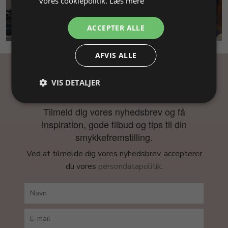
vores cookiepolitik.
Læs mere
SMYKKEKURSUS
ACCEPTER ALLE
AFVIS ALLE
Få inspiration
VIS DETALJER
Tilmeld dig vores nyhedsbrev og få
inspiration, gode tilbud og tips til din
smykkefremstilling.
Ved at tilmelde dig vores nyhedsbrev, accepterer
du vores
persondatapolitik
.