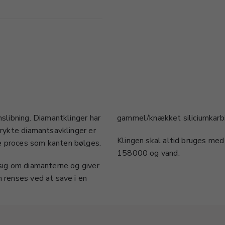
nslibning. Diamantklinger har
gammel/knækket siliciumkarb
trykte diamantsavklinger er
Klingen skal altid bruges med 
e proces som kanten bølges.
158000 og vand.
 sig om diamanterne og giver
n renses ved at save i en