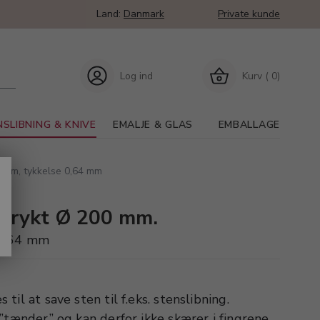
Land:
Danmark
Private kunde
Log ind
Kurv ( 0)
SLIBNING & KNIVE
EMALJE & GLAS
EMBALLAGE
6 mm, tykkelse 0,64 mm
 trykt Ø 200 mm.
 0,64 mm
il at save sten til f.eks. stenslibning.
”tænder” og kan derfor ikke skærer i fingrene.