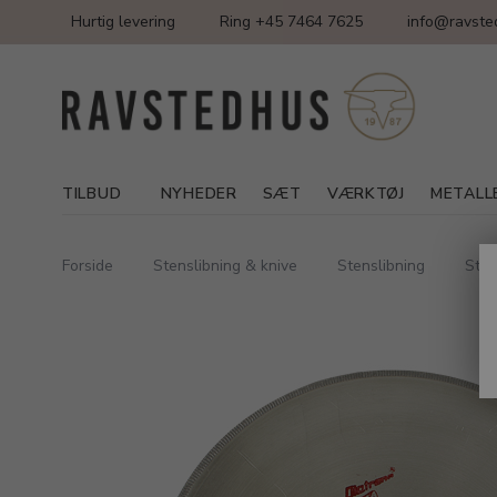
Hurtig levering
Ring +45 7464 7625
info@ravste
TILBUD
NYHEDER
SÆT
VÆRKTØJ
METALL
Forside
Stenslibning & knive
Stenslibning
Sten