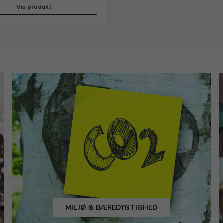
Vis produkt
MILJØ & BÆREDYGTIGHED