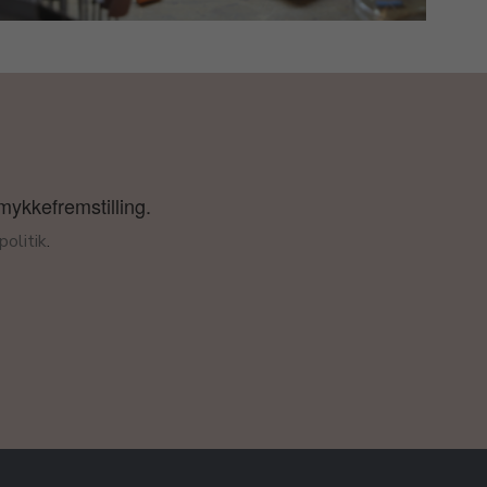
smykkefremstilling.
olitik
.