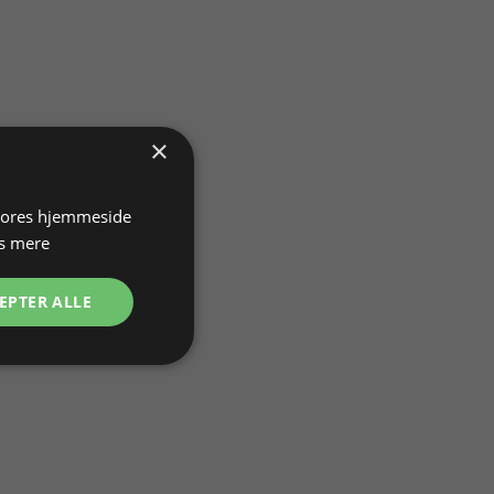
×
 vores hjemmeside
s mere
EPTER ALLE