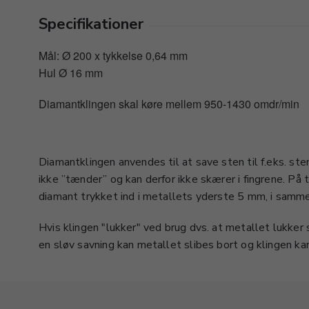
Specifikationer
Mål: Ø 200 x tykkelse 0,64 mm
Hul Ø 16 mm
Diamantklingen skal køre mellem 950-1430 omdr/min
Diamantklingen anvendes til at save sten til f.eks. ste
ikke ”tænder” og kan derfor ikke skærer i fingrene. På 
diamant trykket ind i metallets yderste 5 mm, i samm
Hvis klingen "lukker" ved brug dvs. at metallet lukker
en sløv savning kan metallet slibes bort og klingen ka