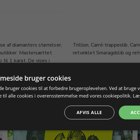
lse af diamanters størrelser,
sesseslib, Carré-Radiantslib,
ebutikker. Mastersættet
retvinklet Smaragdslib og retv
til 1 karat. De vises i
navette dråbe, hjerte, pude,
meside bruger cookies
 bruger cookies til at forbedre brugeroplevelsen. Ved at bruge
 til alle cookies i overensstemmelse med vores cookiepolitik.
Læ
AFVIS ALLE
ACC