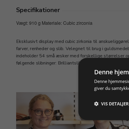
Specifikationer
Vægt: 910 g Materiale: Cubic zirconia
Eksklusivt display med cubic zirkonia til anskueliggøre
Trillion, Carré-trappeslib, Carré-Smaragdslib, Carré-prin
farver, renheder og slib. Velegnet til brug i guldsmed
indeholder 54 små æsker med forskellige størrelser op 
følgende slibninger: Brilliantslib: rund, oval, marquise/
Denne hjem
Denne hjemmeside
giver du samtykke
VIS DETALJER