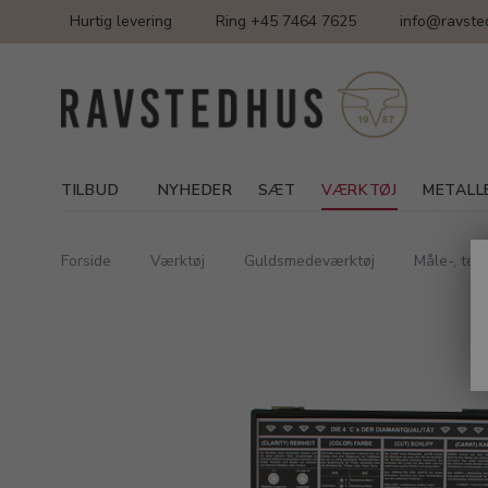
Hurtig levering
Ring +45 7464 7625
info@ravste
TILBUD
NYHEDER
SÆT
VÆRKTØJ
METALL
Forside
Værktøj
Guldsmedeværktøj
Måle-, te