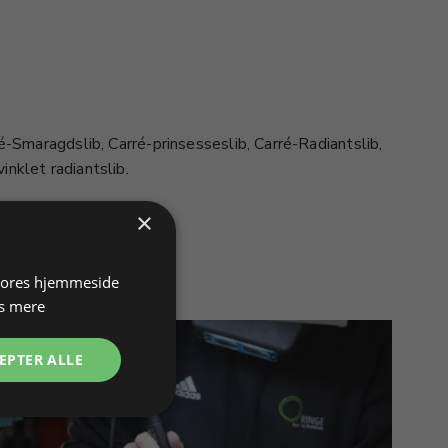
inklet radiantslib.
×
 vores hjemmeside
s mere
EPTER ALLE