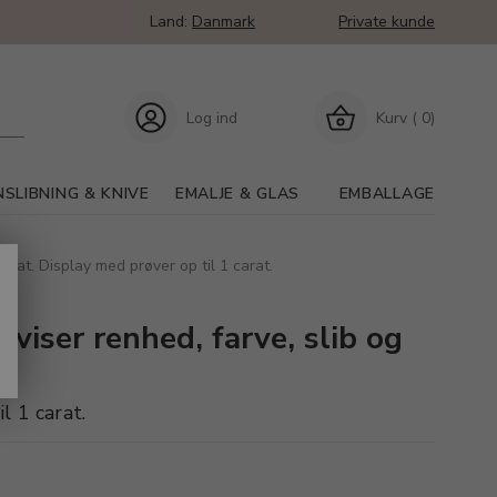
Land:
Danmark
Private kunde
Log ind
Kurv ( 0)
SLIBNING & KNIVE
EMALJE & GLAS
EMBALLAGE
arat. Display med prøver op til 1 carat.
viser renhed, farve, slib og
l 1 carat.