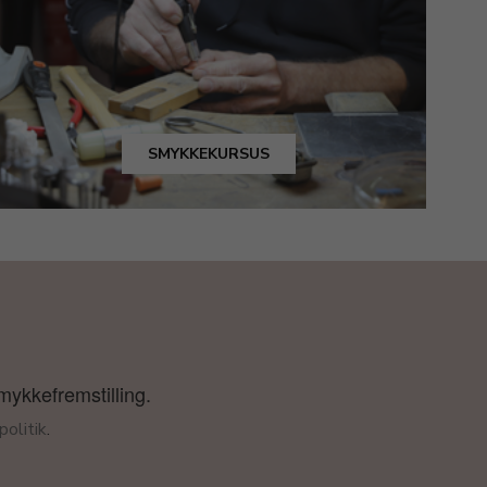
SMYKKEKURSUS
smykkefremstilling.
olitik
.