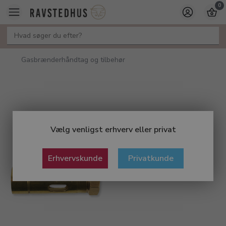
0
Gasbrænderhåndtag og tilbehør
Vælg venligst erhverv eller privat
Erhvervskunde
Privatkunde