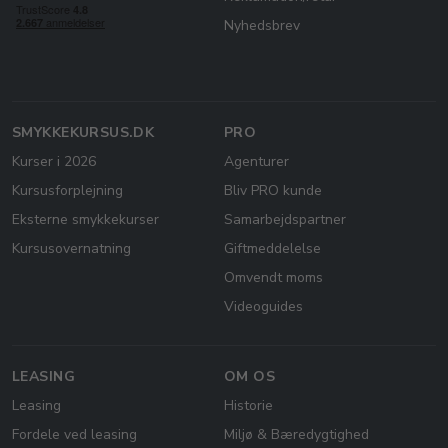
Nyhedsbrev
SMYKKEKURSUS.DK
PRO
Kurser i 2026
Agenturer
Kursusforplejning
Bliv PRO kunde
Eksterne smykkekurser
Samarbejdspartner
Kursusovernatning
Giftmeddelelse
Omvendt moms
Videoguides
LEASING
OM OS
Leasing
Historie
Fordele ved leasing
Miljø & Bæredygtighed