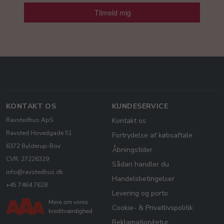
Tilmeld mig
KONTAKT OS
KUNDESERVICE
Ravstedhus ApS
Kontakt os
Ravsted Hovedgade 51
Fortrydelse af købsaftale
6372 Bylderup-Bov
Åbningstider
CVR: 27226329
Sådan handler du
info@ravstedhus.dk
Handelsbetingelser
+45 7464 7628
Levering og porto
Cookie- & Privatlivspolitik
Reklamation/retur