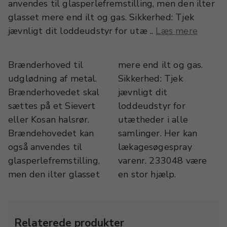
anvendes til glasperlefremstilling, men den ilter
glasset mere end ilt og gas. Sikkerhed: Tjek
jævnligt dit loddeudstyr for utæ ..
Læs mere
Brænderhoved til
mere end ilt og gas.
udglødning af metal.
Sikkerhed: Tjek
Brænderhovedet skal
jævnligt dit
sættes på et Sievert
loddeudstyr for
eller Kosan halsrør.
utætheder i alle
Brændehovedet kan
samlinger. Her kan
også anvendes til
lækagesøgespray
glasperlefremstilling,
varenr. 233048 være
men den ilter glasset
en stor hjælp.
Relaterede produkter