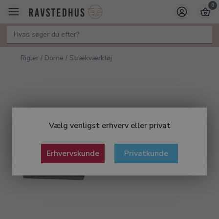
0
Rigler / Dorne / Strækværktøj
Vælg venligst erhverv eller privat
Erhvervskunde
Privatkunde