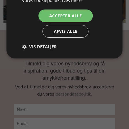
vores cookiepolitik.
Læs mere
SMYKKEKURSUS
ACCEPTER ALLE
AFVIS ALLE
Få inspiration
VIS DETALJER
Tilmeld dig vores nyhedsbrev og få
inspiration, gode tilbud og tips til din
smykkefremstilling.
Ved at tilmelde dig vores nyhedsbrev, accepterer
du vores
persondatapolitik
.