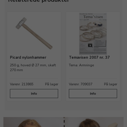
Picard nylonhammer
Temavisen 2007 nr. 37
250 g, hoved Ø 27 mm, skaft
Tema: Armringe
270 mm
Varenr. 213865
På lager
Varenr. 709037
På lager
Info
Info