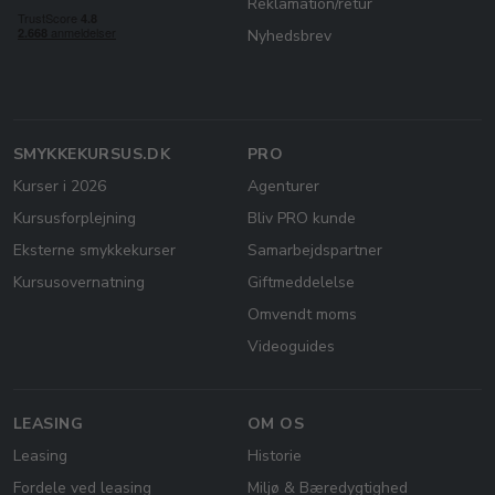
Reklamation/retur
Nyhedsbrev
SMYKKEKURSUS.DK
PRO
Kurser i 2026
Agenturer
Kursusforplejning
Bliv PRO kunde
Eksterne smykkekurser
Samarbejdspartner
Kursusovernatning
Giftmeddelelse
Omvendt moms
Videoguides
LEASING
OM OS
Leasing
Historie
Fordele ved leasing
Miljø & Bæredygtighed