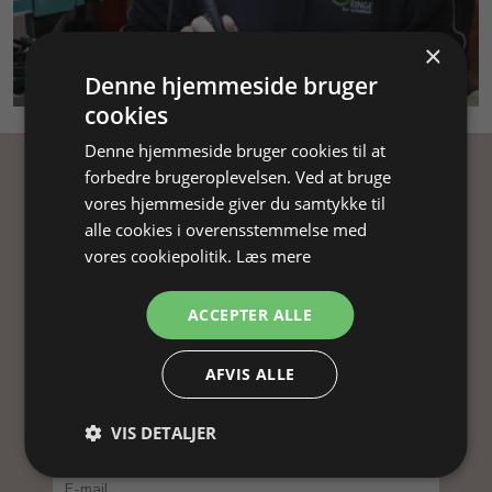
×
SMYKKEKURSUS
Denne hjemmeside bruger
cookies
Denne hjemmeside bruger cookies til at
forbedre brugeroplevelsen. Ved at bruge
Få inspiration
vores hjemmeside giver du samtykke til
alle cookies i overensstemmelse med
Tilmeld dig vores nyhedsbrev og få
vores cookiepolitik.
Læs mere
inspiration, gode tilbud og tips til din
smykkefremstilling.
ACCEPTER ALLE
Ved at tilmelde dig vores nyhedsbrev, accepterer
AFVIS ALLE
du vores
persondatapolitik
.
VIS DETALJER