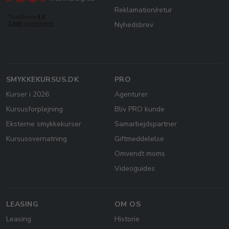
Reklamation/retur
Nyhedsbrev
SMYKKEKURSUS.DK
PRO
Kurser i 2026
Agenturer
Kursusforplejning
Bliv PRO kunde
Eksterne smykkekurser
Samarbejdspartner
Kursusovernatning
Giftmeddelelse
Omvendt moms
Videoguides
LEASING
OM OS
Leasing
Historie