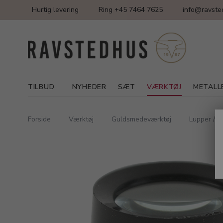
Hurtig levering
Ring +45 7464 7625
info@ravste
TILBUD
NYHEDER
SÆT
VÆRKTØJ
METALL
Forside
Værktøj
Guldsmedeværktøj
Lupper / O