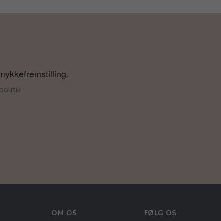
smykkefremstilling.
olitik
.
OM OS
FØLG OS