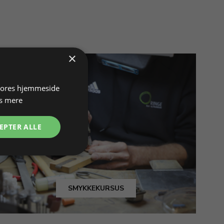
×
 vores hjemmeside
s mere
EPTER ALLE
SMYKKEKURSUS