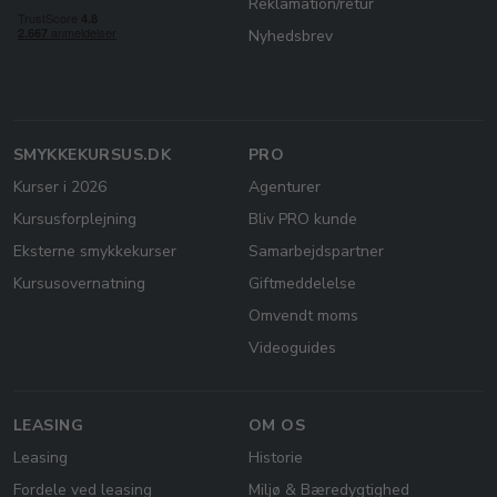
Reklamation/retur
Nyhedsbrev
SMYKKEKURSUS.DK
PRO
Kurser i 2026
Agenturer
Kursusforplejning
Bliv PRO kunde
Eksterne smykkekurser
Samarbejdspartner
Kursusovernatning
Giftmeddelelse
Omvendt moms
Videoguides
LEASING
OM OS
Leasing
Historie
Fordele ved leasing
Miljø & Bæredygtighed