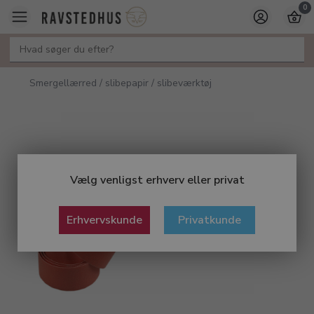
0
Smergellærred / slibepapir / slibeværktøj
Vælg venligst erhverv eller privat
Erhvervskunde
Privatkunde