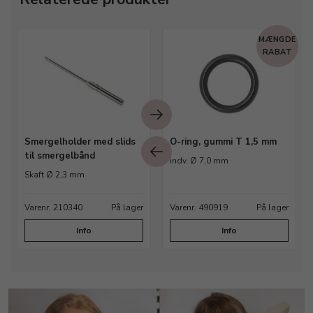
MÆNGDE
RABAT
Smergelholder med slids
O-ring, gummi T 1,5 mm
til smergelbånd
indv. Ø 7,0 mm
Skaft Ø 2,3 mm
Varenr. 210340
På lager
Varenr. 490919
På lager
Info
Info