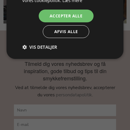
vores cookiepolitik.
Læs mere
SMYKKEKURSUS
ACCEPTER ALLE
AFVIS ALLE
Få inspiration
VIS DETALJER
Tilmeld dig vores nyhedsbrev og få
inspiration, gode tilbud og tips til din
smykkefremstilling.
Ved at tilmelde dig vores nyhedsbrev, accepterer
du vores
persondatapolitik
.