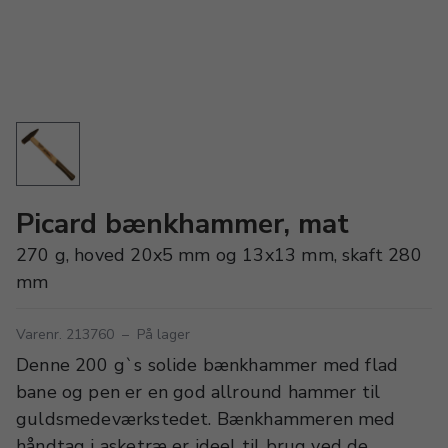
Picard bænkhammer, mat
270 g, hoved 20x5 mm og 13x13 mm, skaft 280
mm
Varenr. 213760
–
På lager
Denne 200 g`s solide bænkhammer med flad
bane og pen er en god allround hammer til
guldsmedeværkstedet. Bænkhammeren med
håndtag i asketræ er ideel til brug ved de