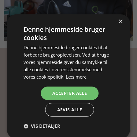
×
Denne hjemmeside bruger
SMYKKEKURSUS
cookies
Denne hjemmeside bruger cookies til at
forbedre brugeroplevelsen. Ved at bruge
vores hjemmeside giver du samtykke til
Få inspiration
alle cookies i overensstemmelse med
vores cookiepolitik.
Læs mere
Tilmeld dig vores nyhedsbrev og få
inspiration, gode tilbud og tips til din
ACCEPTER ALLE
smykkefremstilling.
Ved at tilmelde dig vores nyhedsbrev, accepterer
AFVIS ALLE
du vores
persondatapolitik
.
VIS DETALJER