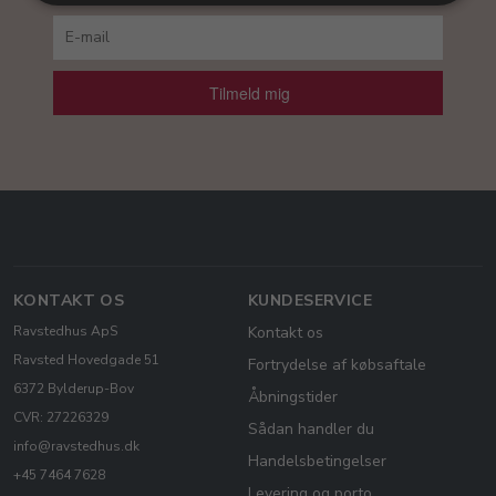
Tilmeld mig
KONTAKT OS
KUNDESERVICE
Ravstedhus ApS
Kontakt os
Ravsted Hovedgade 51
Fortrydelse af købsaftale
6372 Bylderup-Bov
Åbningstider
CVR: 27226329
Sådan handler du
info@ravstedhus.dk
Handelsbetingelser
+45 7464 7628
Levering og porto