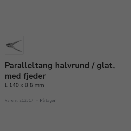
Paralleltang halvrund / glat,
med fjeder
L 140 x B 8 mm
Varenr. 213317
–
På lager