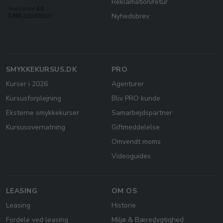
Reklamation/retur
Nyhedsbrev
SMYKKEKURSUS.DK
PRO
Kurser i 2026
Agenturer
Kursusforplejning
Bliv PRO kunde
Eksterne smykkekurser
Samarbejdspartner
Kursusovernatning
Giftmeddelelse
Omvendt moms
Videoguides
LEASING
OM OS
Leasing
Historie
Fordele ved leasing
Miljø & Bæredygtighed